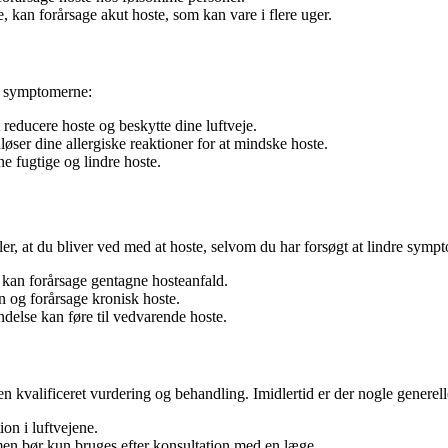
e, kan forårsage akut hoste, som kan vare i flere uger.
re symptomerne:
 reducere hoste og beskytte dine luftveje.
dløser dine allergiske reaktioner for at mindske hoste.
e fugtige og lindre hoste.
, at du bliver ved med at hoste, selvom du har forsøgt at lindre sympt
r kan forårsage gentagne hosteanfald.
en og forårsage kronisk hoste.
else kan føre til vedvarende hoste.
r en kvalificeret vurdering og behandling. Imidlertid er der nogle gener
ion i luftvejene.
 men bør kun bruges efter konsultation med en læge.