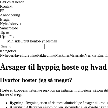
Lær os at kende
Kontakt
PR
Annoncering
Bruger
Nyhedsbrevet
Samarbejde
Tip os
Hjem Fix
Min side
Opret konto
Nyhedsmail
Kategorier
Nyheder
Have
Indretning
Påklædning
Maskiner
Materialer
Værktøj
Energi
Årsager til hyppig hoste og hvad
Hvorfor hoster jeg så meget?
Hoste er kroppens naturlige reaktion på irritanter i luftvejene, såsom st
hoster så meget:
Rygning:
Rygning er en af de mest almindelige årsager til kronisk 
Allergier:
Allergener såsom pollen, støvmider eller dyrehår kan 