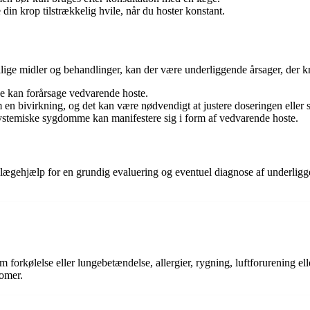
e din krop tilstrækkelig hvile, når du hoster konstant.
skellige midler og behandlinger, kan der være underliggende årsager, de
ne kan forårsage vedvarende hoste.
 bivirkning, og det kan være nødvendigt at justere doseringen eller skif
ystemiske sygdomme kan manifestere sig i form af vedvarende hoste.
 lægehjælp for en grundig evaluering og eventuel diagnose af underlig
som forkølelse eller lungebetændelse, allergier, rygning, luftforurening
tomer.