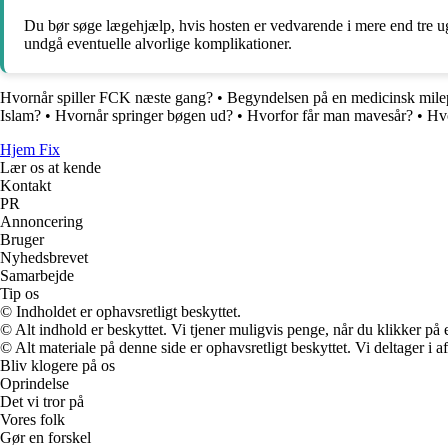
Du bør søge lægehjælp, hvis hosten er vedvarende i mere end tre uger
undgå eventuelle alvorlige komplikationer.
Hvornår spiller FCK næste gang?
•
Begyndelsen på en medicinsk milep
Islam?
•
Hvornår springer bøgen ud?
•
Hvorfor får man mavesår?
•
Hvo
Hjem Fix
Lær os at kende
Kontakt
PR
Annoncering
Bruger
Nyhedsbrevet
Samarbejde
Tip os
© Indholdet er ophavsretligt beskyttet.
© Alt indhold er beskyttet. Vi tjener muligvis penge, når du klikker på e
© Alt materiale på denne side er ophavsretligt beskyttet. Vi deltager i 
Bliv klogere på os
Oprindelse
Det vi tror på
Vores folk
Gør en forskel