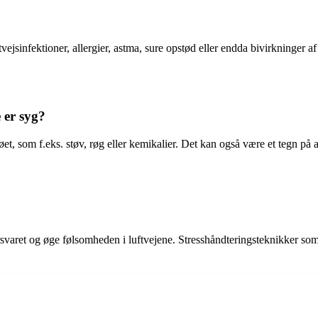
ejsinfektioner, allergier, astma, sure opstød eller endda bivirkninger af
 er syg?
, som f.eks. støv, røg eller kemikalier. Det kan også være et tegn på astm
orsvaret og øge følsomheden i luftvejene. Stresshåndteringsteknikker s