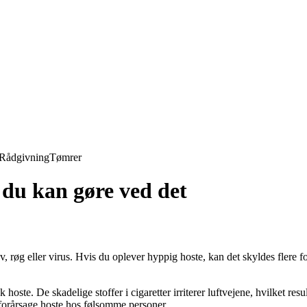
Rådgivning
Tømrer
 du kan gøre ved det
øv, røg eller virus. Hvis du oplever hyppig hoste, kan det skyldes flere f
hoste. De skadelige stoffer i cigaretter irriterer luftvejene, hvilket resu
forårsage hoste hos følsomme personer.