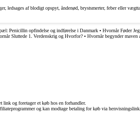
, ledsages af blodigt opspyt, åndenød, brystsmerter, feber eller vægttab
æl: Penicillin opfindelse og indførelse i Danmark
•
Hvornår Føder Jeg
rnår Sluttede 1. Verdenskrig og Hvorfor?
•
Hvornår begynder maven at
t link og foretager et køb hos en forhandler.
affiliateprogrammer og kan modtage betaling for køb via henvisningslinks