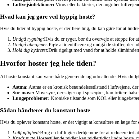
Luftvejsinfektioner:
Virus eller bakterier, der angriber luftvejen
Hvad kan jeg gøre ved hyppig hoste?
Hvis du lider af hyppig hoste, er der flere ting, du kan gøre for at lind
Undgå rygning:
Hvis du er ryger, bør du overveje at stoppe for at
Undgå allergener:
Prøv at identificere og undgå de stoffer, der u
Hold dig hydreret:
Drik rigeligt med vand for at holde slimhindern
Hvorfor hoster jeg hele tiden?
At hoste konstant kan være både generende og udmattende. Hvis du føler
Astma:
Astma er en kronisk betændelsestilstand i luftvejene, de
Sur mave:
Mavesyre, der stiger op i spiserøret, kan irritere hals
Lungeproblemer:
Kroniske tilstande som KOL eller lungebetænd
Sådan håndterer du konstant hoste
Hvis du oplever konstant hoste, er det vigtigt at konsultere en læge fo
Luftfugtighed:
Brug en luftfugter derhjemme for at reducere irritat
Krads nytte:
Hostestillende midler kan midlertidigt lindre hoste,