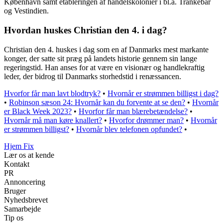
København samt etableringen af handelskolonier i bl.a. Trankebar
og Vestindien.
Hvordan huskes Christian den 4. i dag?
Christian den 4. huskes i dag som en af Danmarks mest markante
konger, der satte sit præg på landets historie gennem sin lange
regeringstid. Han anses for at være en visionær og handlekraftig
leder, der bidrog til Danmarks storhedstid i renæssancen.
Hvorfor får man lavt blodtryk?
•
Hvornår er strømmen billigst i dag?
•
Robinson sæson 24: Hvornår kan du forvente at se den?
•
Hvornår
er Black Week 2023?
•
Hvorfor får man blærebetændelse?
•
Hvornår må man køre knallert?
•
Hvorfor drømmer man?
•
Hvornår
er strømmen billigst?
•
Hvornår blev telefonen opfundet?
•
Hjem Fix
Lær os at kende
Kontakt
PR
Annoncering
Bruger
Nyhedsbrevet
Samarbejde
Tip os