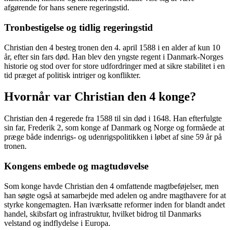
afgørende for hans senere regeringstid.
Tronbestigelse og tidlig regeringstid
Christian den 4 besteg tronen den 4. april 1588 i en alder af kun 10
år, efter sin fars død. Han blev den yngste regent i Danmark-Norges
historie og stod over for store udfordringer med at sikre stabilitet i en
tid præget af politisk intriger og konflikter.
Hvornår var Christian den 4 konge?
Christian den 4 regerede fra 1588 til sin død i 1648. Han efterfulgte
sin far, Frederik 2, som konge af Danmark og Norge og formåede at
præge både indenrigs- og udenrigspolitikken i løbet af sine 59 år på
tronen.
Kongens embede og magtudøvelse
Som konge havde Christian den 4 omfattende magtbeføjelser, men
han søgte også at samarbejde med adelen og andre magthavere for at
styrke kongemagten. Han iværksatte reformer inden for blandt andet
handel, skibsfart og infrastruktur, hvilket bidrog til Danmarks
velstand og indflydelse i Europa.