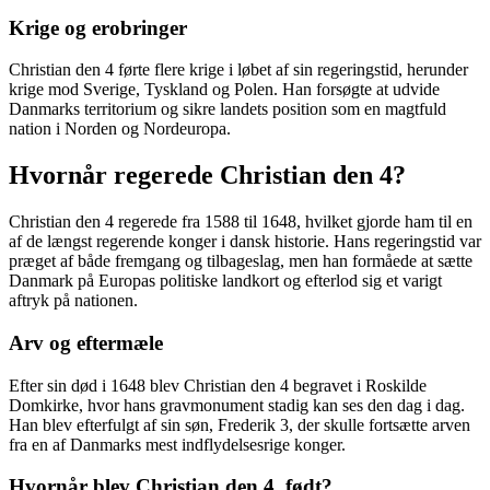
Krige og erobringer
Christian den 4 førte flere krige i løbet af sin regeringstid, herunder
krige mod Sverige, Tyskland og Polen. Han forsøgte at udvide
Danmarks territorium og sikre landets position som en magtfuld
nation i Norden og Nordeuropa.
Hvornår regerede Christian den 4?
Christian den 4 regerede fra 1588 til 1648, hvilket gjorde ham til en
af de længst regerende konger i dansk historie. Hans regeringstid var
præget af både fremgang og tilbageslag, men han formåede at sætte
Danmark på Europas politiske landkort og efterlod sig et varigt
aftryk på nationen.
Arv og eftermæle
Efter sin død i 1648 blev Christian den 4 begravet i Roskilde
Domkirke, hvor hans gravmonument stadig kan ses den dag i dag.
Han blev efterfulgt af sin søn, Frederik 3, der skulle fortsætte arven
fra en af Danmarks mest indflydelsesrige konger.
Hvornår blev Christian den 4. født?