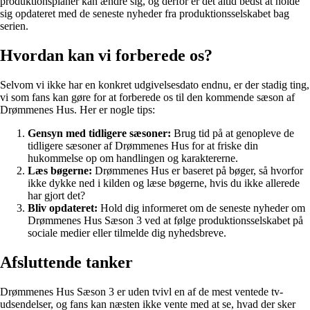
produktionsplaner kan ændre sig, og derfor er det altid bedst at holde
sig opdateret med de seneste nyheder fra produktionsselskabet bag
serien.
Hvordan kan vi forberede os?
Selvom vi ikke har en konkret udgivelsesdato endnu, er der stadig ting,
vi som fans kan gøre for at forberede os til den kommende sæson af
Drømmenes Hus. Her er nogle tips:
Gensyn med tidligere sæsoner:
Brug tid på at genopleve de
tidligere sæsoner af Drømmenes Hus for at friske din
hukommelse op om handlingen og karaktererne.
Læs bøgerne:
Drømmenes Hus er baseret på bøger, så hvorfor
ikke dykke ned i kilden og læse bøgerne, hvis du ikke allerede
har gjort det?
Bliv opdateret:
Hold dig informeret om de seneste nyheder om
Drømmenes Hus Sæson 3 ved at følge produktionsselskabet på
sociale medier eller tilmelde dig nyhedsbreve.
Afsluttende tanker
Drømmenes Hus Sæson 3 er uden tvivl en af de mest ventede tv-
udsendelser, og fans kan næsten ikke vente med at se, hvad der sker