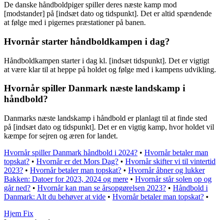
De danske håndboldpiger spiller deres næste kamp mod
[modstander] på [indsæt dato og tidspunkt]. Det er altid spændende
at følge med i pigernes præstationer på banen.
Hvornår starter håndboldkampen i dag?
Håndboldkampen starter i dag kl. [indsæt tidspunkt]. Det er vigtigt
at være klar til at heppe på holdet og følge med i kampens udvikling.
Hvornår spiller Danmark næste landskamp i
håndbold?
Danmarks næste landskamp i håndbold er planlagt til at finde sted
på [indsæt dato og tidspunkt]. Det er en vigtig kamp, hvor holdet vil
kæmpe for sejren og æren for landet.
Hvornår spiller Danmark håndbold i 2024?
•
Hvornår betaler man
topskat?
•
Hvornår er det Mors Dag?
•
Hvornår skifter vi til vintertid
2023?
•
Hvornår betaler man topskat?
•
Hvornår åbner og lukker
Bakken: Datoer for 2023, 2024 og mere
•
Hvornår står solen op og
går ned?
•
Hvornår kan man se årsopgørelsen 2023?
•
Håndbold i
Danmark: Alt du behøver at vide
•
Hvornår betaler man topskat?
•
Hjem Fix