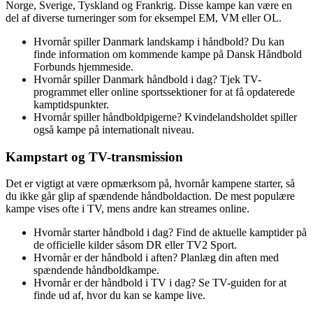
Norge, Sverige, Tyskland og Frankrig. Disse kampe kan være en
del af diverse turneringer som for eksempel EM, VM eller OL.
Hvornår spiller Danmark landskamp i håndbold? Du kan
finde information om kommende kampe på Dansk Håndbold
Forbunds hjemmeside.
Hvornår spiller Danmark håndbold i dag? Tjek TV-
programmet eller online sportssektioner for at få opdaterede
kamptidspunkter.
Hvornår spiller håndboldpigerne? Kvindelandsholdet spiller
også kampe på internationalt niveau.
Kampstart og TV-transmission
Det er vigtigt at være opmærksom på, hvornår kampene starter, så
du ikke går glip af spændende håndboldaction. De mest populære
kampe vises ofte i TV, mens andre kan streames online.
Hvornår starter håndbold i dag? Find de aktuelle kamptider på
de officielle kilder såsom DR eller TV2 Sport.
Hvornår er der håndbold i aften? Planlæg din aften med
spændende håndboldkampe.
Hvornår er der håndbold i TV i dag? Se TV-guiden for at
finde ud af, hvor du kan se kampe live.