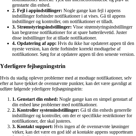
genstarte din enhed.
2. Fejl i appindstillinger:
Nogle gange kan fejl i appens
indstillinger forhindre notifikationer i at vises. Gå til appens
indstillinger og kontroller, om notifikationer er tilladt.
3. Strømstyringsindstillinger:
Visse strømstyringsindstillinger
kan begrænse notifikationer for at spare batterilevetid. Juster
disse indstillinger for at tillade notifikationer.
4. Opdatering af app:
Hvis du ikke har opdateret appen til den
nyeste version, kan dette forhindre korrekt modtagelse af
notifikationer. Sørg for at opdatere appen til den seneste version.
Yderligere fejlsøgningstrin
Hvis du stadig oplever problemer med at modtage notifikationer, selv
efter at have tjekket de ovennævnte punkter, kan det være gavnligt at
udføre følgende yderligere fejlsøgningstrin:
1. Genstart din enhed:
Nogle gange kan en simpel genstart af
din enhed løse problemer med notifikationer.
2. Kontroller systemindstillinger:
Gå til din enheds generelle
indstillinger og kontroller, om der er specifikke restriktioner for
notifikationer, der skal justeres.
3. Kontakt support:
Hvis ingen af de ovennævnte løsninger
virker, kan det være en god idé at kontakte appens supportteam