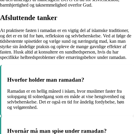
barmhjertighed og taknemmelighed overfor Gud.
Afsluttende tanker
At praktisere fasten i ramadan er en vigtig del af islamske traditioner,
og det er en tid for bøn, refleksion og selvbeherskelse. Ved at følge de
tidsbestemte spisetider og vælge sund og næringsrig mad, kan man
styrke sin åndelige praksis og opleve de mange gavnlige effekter af
fasten. Husk altid at konsultere en sundhedsperson, hvis du har
specifikke helbredsproblemer eller ernæringsbehov under ramadan.
Hvorfor holder man ramadan?
Ramadan er en hellig måned i islam, hvor muslimer faster fra
solopgang til solnedgang som en måde at vise hengivenhed og
selvbeherskelse. Det er også en tid for åndelig fordybelse, bøn
og velgørenhed.
Hvornår må man spise under ramadan?