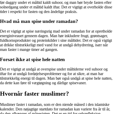
før daggry under et måltid kaldt suhoor, og man bør bryde fasten efter
solnedgang under et måltid kaldt iftar. Det er vigtigt at overholde disse
tider i respekt for fasten og den åndelige praksis.
Hvad må man spise under ramadan?
Det er vigtigt at spise næringsrig mad under ramadan for at opretholde
energiniveauet gennem dagen. Man bør inkludere frugt, grøntsager,
fuldkornsprodukter og proteinkilder i sine måltider. Det er også vigtigt
at drikke tilstrækkeligt med vand for at undgå dehydrering, især når
man faster i mange timer ad gangen.
Forsæt ikke at spise hele natten
Det er vigtigt at undgå at overspise under måltiderne ved suhoor og
iftar for at undgå fordøjelsesproblemer og for at sikre, at man har
tilstrækkelig energi til dagen. Man bør også undgå at spise hele natten,
da dette kan føre til vægtøgning og dårlige spisevaner.
Hvornår faster muslimer?
Muslimer faster i ramadan, som er den niende måned i den islamiske
kalender. Den nøjagtige startdato for ramadan kan variere fra år til år,
da den afhænger af månesigten. Det er en tid for selvrefleksion,