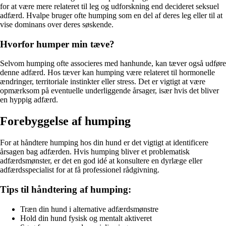
for at være mere relateret til leg og udforskning end decideret seksuel
adfærd. Hvalpe bruger ofte humping som en del af deres leg eller til at
vise dominans over deres søskende.
Hvorfor humper min tæve?
Selvom humping ofte associeres med hanhunde, kan tæver også udføre
denne adfærd. Hos tæver kan humping være relateret til hormonelle
ændringer, territoriale instinkter eller stress. Det er vigtigt at være
opmærksom på eventuelle underliggende årsager, især hvis det bliver
en hyppig adfærd.
Forebyggelse af humping
For at håndtere humping hos din hund er det vigtigt at identificere
årsagen bag adfærden. Hvis humping bliver et problematisk
adfærdsmønster, er det en god idé at konsultere en dyrlæge eller
adfærdsspecialist for at få professionel rådgivning.
Tips til håndtering af humping:
Træn din hund i alternative adfærdsmønstre
Hold din hund fysisk og mentalt aktiveret