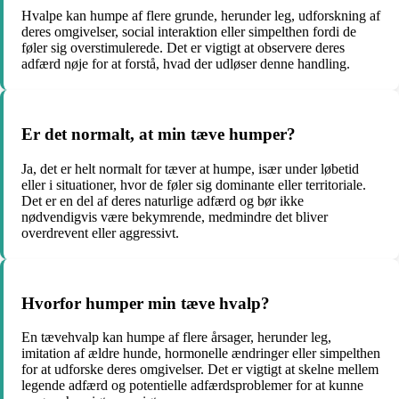
Hvalpe kan humpe af flere grunde, herunder leg, udforskning af
deres omgivelser, social interaktion eller simpelthen fordi de
føler sig overstimulerede. Det er vigtigt at observere deres
adfærd nøje for at forstå, hvad der udløser denne handling.
Er det normalt, at min tæve humper?
Ja, det er helt normalt for tæver at humpe, især under løbetid
eller i situationer, hvor de føler sig dominante eller territoriale.
Det er en del af deres naturlige adfærd og bør ikke
nødvendigvis være bekymrende, medmindre det bliver
overdrevent eller aggressivt.
Hvorfor humper min tæve hvalp?
En tævehvalp kan humpe af flere årsager, herunder leg,
imitation af ældre hunde, hormonelle ændringer eller simpelthen
for at udforske deres omgivelser. Det er vigtigt at skelne mellem
legende adfærd og potentielle adfærdsproblemer for at kunne