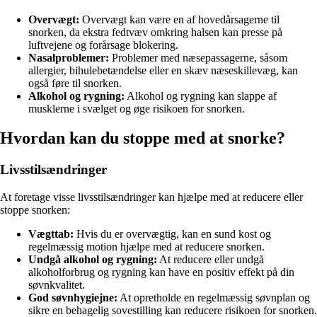
Overvægt:
Overvægt kan være en af hovedårsagerne til
snorken, da ekstra fedtvæv omkring halsen kan presse på
luftvejene og forårsage blokering.
Nasalproblemer:
Problemer med næsepassagerne, såsom
allergier, bihulebetændelse eller en skæv næseskillevæg, kan
også føre til snorken.
Alkohol og rygning:
Alkohol og rygning kan slappe af
musklerne i svælget og øge risikoen for snorken.
Hvordan kan du stoppe med at snorke?
Livsstilsændringer
At foretage visse livsstilsændringer kan hjælpe med at reducere eller
stoppe snorken:
Vægttab:
Hvis du er overvægtig, kan en sund kost og
regelmæssig motion hjælpe med at reducere snorken.
Undgå alkohol og rygning:
At reducere eller undgå
alkoholforbrug og rygning kan have en positiv effekt på din
søvnkvalitet.
God søvnhygiejne:
At opretholde en regelmæssig søvnplan og
sikre en behagelig sovestilling kan reducere risikoen for snorken.