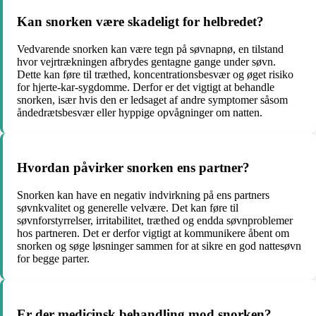
Kan snorken være skadeligt for helbredet?
Vedvarende snorken kan være tegn på søvnapnø, en tilstand
hvor vejrtrækningen afbrydes gentagne gange under søvn.
Dette kan føre til træthed, koncentrationsbesvær og øget risiko
for hjerte-kar-sygdomme. Derfor er det vigtigt at behandle
snorken, især hvis den er ledsaget af andre symptomer såsom
åndedrætsbesvær eller hyppige opvågninger om natten.
Hvordan påvirker snorken ens partner?
Snorken kan have en negativ indvirkning på ens partners
søvnkvalitet og generelle velvære. Det kan føre til
søvnforstyrrelser, irritabilitet, træthed og endda søvnproblemer
hos partneren. Det er derfor vigtigt at kommunikere åbent om
snorken og søge løsninger sammen for at sikre en god nattesøvn
for begge parter.
Er der medicinsk behandling mod snorken?