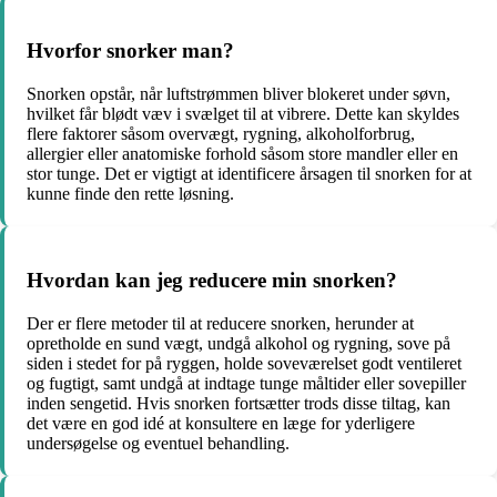
Hvorfor snorker man?
Snorken opstår, når luftstrømmen bliver blokeret under søvn,
hvilket får blødt væv i svælget til at vibrere. Dette kan skyldes
flere faktorer såsom overvægt, rygning, alkoholforbrug,
allergier eller anatomiske forhold såsom store mandler eller en
stor tunge. Det er vigtigt at identificere årsagen til snorken for at
kunne finde den rette løsning.
Hvordan kan jeg reducere min snorken?
Der er flere metoder til at reducere snorken, herunder at
opretholde en sund vægt, undgå alkohol og rygning, sove på
siden i stedet for på ryggen, holde soveværelset godt ventileret
og fugtigt, samt undgå at indtage tunge måltider eller sovepiller
inden sengetid. Hvis snorken fortsætter trods disse tiltag, kan
det være en god idé at konsultere en læge for yderligere
undersøgelse og eventuel behandling.