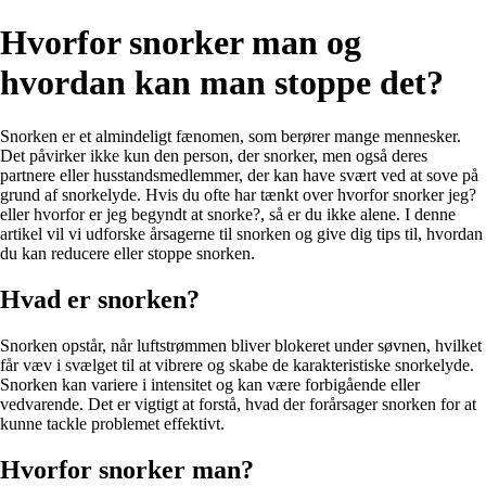
Hvorfor snorker man og
hvordan kan man stoppe det?
Snorken er et almindeligt fænomen, som berører mange mennesker.
Det påvirker ikke kun den person, der snorker, men også deres
partnere eller husstandsmedlemmer, der kan have svært ved at sove på
grund af snorkelyde. Hvis du ofte har tænkt over hvorfor snorker jeg?
eller hvorfor er jeg begyndt at snorke?, så er du ikke alene. I denne
artikel vil vi udforske årsagerne til snorken og give dig tips til, hvordan
du kan reducere eller stoppe snorken.
Hvad er snorken?
Snorken opstår, når luftstrømmen bliver blokeret under søvnen, hvilket
får væv i svælget til at vibrere og skabe de karakteristiske snorkelyde.
Snorken kan variere i intensitet og kan være forbigående eller
vedvarende. Det er vigtigt at forstå, hvad der forårsager snorken for at
kunne tackle problemet effektivt.
Hvorfor snorker man?