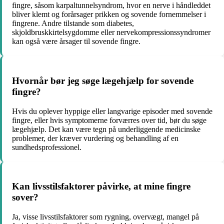
fingre, såsom karpaltunnelsyndrom, hvor en nerve i håndleddet
bliver klemt og forårsager prikken og sovende fornemmelser i
fingrene. Andre tilstande som diabetes,
skjoldbruskkirtelsygdomme eller nervekompressionssyndromer
kan også være årsager til sovende fingre.
Hvornår bør jeg søge lægehjælp for sovende
fingre?
Hvis du oplever hyppige eller langvarige episoder med sovende
fingre, eller hvis symptomerne forværres over tid, bør du søge
lægehjælp. Det kan være tegn på underliggende medicinske
problemer, der kræver vurdering og behandling af en
sundhedsprofessionel.
Kan livsstilsfaktorer påvirke, at mine fingre
sover?
Ja, visse livsstilsfaktorer som rygning, overvægt, mangel på