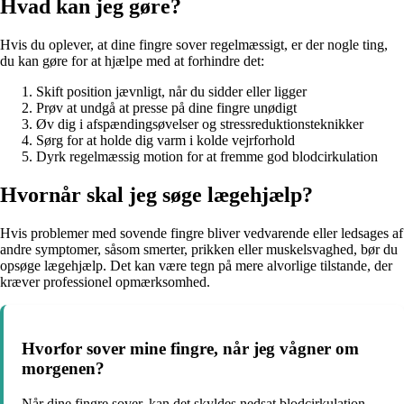
Hvad kan jeg gøre?
Hvis du oplever, at dine fingre sover regelmæssigt, er der nogle ting,
du kan gøre for at hjælpe med at forhindre det:
Skift position jævnligt, når du sidder eller ligger
Prøv at undgå at presse på dine fingre unødigt
Øv dig i afspændingsøvelser og stressreduktionsteknikker
Sørg for at holde dig varm i kolde vejrforhold
Dyrk regelmæssig motion for at fremme god blodcirkulation
Hvornår skal jeg søge lægehjælp?
Hvis problemer med sovende fingre bliver vedvarende eller ledsages af
andre symptomer, såsom smerter, prikken eller muskelsvaghed, bør du
opsøge lægehjælp. Det kan være tegn på mere alvorlige tilstande, der
kræver professionel opmærksomhed.
Hvorfor sover mine fingre, når jeg vågner om
morgenen?
Når dine fingre sover, kan det skyldes nedsat blodcirkulation,