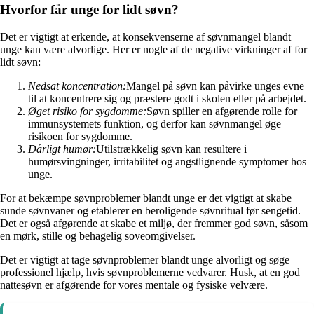
Hvorfor får unge for lidt søvn?
Det er vigtigt at erkende, at konsekvenserne af søvnmangel blandt
unge kan være alvorlige. Her er nogle af de negative virkninger af for
lidt søvn:
Nedsat koncentration:
Mangel på søvn kan påvirke unges evne
til at koncentrere sig og præstere godt i skolen eller på arbejdet.
Øget risiko for sygdomme:
Søvn spiller en afgørende rolle for
immunsystemets funktion, og derfor kan søvnmangel øge
risikoen for sygdomme.
Dårligt humør:
Utilstrækkelig søvn kan resultere i
humørsvingninger, irritabilitet og angstlignende symptomer hos
unge.
For at bekæmpe søvnproblemer blandt unge er det vigtigt at skabe
sunde søvnvaner og etablerer en beroligende søvnritual før sengetid.
Det er også afgørende at skabe et miljø, der fremmer god søvn, såsom
en mørk, stille og behagelig soveomgivelser.
Det er vigtigt at tage søvnproblemer blandt unge alvorligt og søge
professionel hjælp, hvis søvnproblemerne vedvarer. Husk, at en god
nattesøvn er afgørende for vores mentale og fysiske velvære.