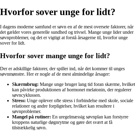
Hvorfor sover unge for lidt?
I dagens moderne samfund er søvn en af de mest oversete faktorer, når
det gælder vores generelle sundhed og trivsel. Mange unge lider under
søvnproblemer, og det er vigtigt at forstå årsagerne til, hvorfor unge
sover for lidt.
Hvorfor sover mange unge for lidt?
Der er adskillige faktorer, der spiller ind, når det kommer til unges
søvnmønstre. Her er nogle af de mest almindelige årsager:
Skærmbrug:
Mange unge bruger lang tid foran skærme, hvilket
kan påvirke produktionen af hormonet melatonin, der regulerer
søvncyklussen.
Stress:
Unge oplever ofte stress i forbindelse med skole, sociale
relationer og andre forpligtelser, hvilket kan resultere i
søvnproblemer.
Mangel på rutiner:
En uregelmæssig søvnplan kan forstyrre
kroppens naturlige døgnrytme og gøre det svært at få
tilstrækkelig søvn.