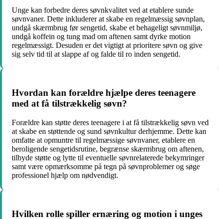
Unge kan forbedre deres søvnkvalitet ved at etablere sunde
søvnvaner. Dette inkluderer at skabe en regelmæssig søvnplan,
undgå skærmbrug før sengetid, skabe et behageligt søvnmiljø,
undgå koffein og tung mad om aftenen samt dyrke motion
regelmæssigt. Desuden er det vigtigt at prioritere søvn og give
sig selv tid til at slappe af og falde til ro inden sengetid.
Hvordan kan forældre hjælpe deres teenagere
med at få tilstrækkelig søvn?
Forældre kan støtte deres teenagere i at få tilstrækkelig søvn ved
at skabe en støttende og sund søvnkultur derhjemme. Dette kan
omfatte at opmuntre til regelmæssige søvnvaner, etablere en
beroligende sengetidsrutine, begrænse skærmbrug om aftenen,
tilbyde støtte og lytte til eventuelle søvnrelaterede bekymringer
samt være opmærksomme på tegn på søvnproblemer og søge
professionel hjælp om nødvendigt.
Hvilken rolle spiller ernæring og motion i unges