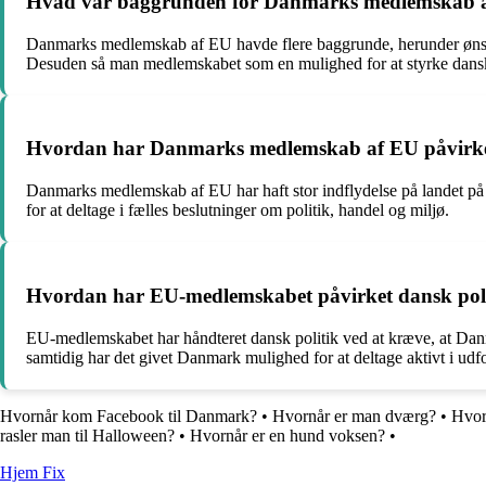
Hvad var baggrunden for Danmarks medlemskab 
Danmarks medlemskab af EU havde flere baggrunde, herunder ønsket 
Desuden så man medlemskabet som en mulighed for at styrke dans
Hvordan har Danmarks medlemskab af EU påvirke
Danmarks medlemskab af EU har haft stor indflydelse på landet på
for at deltage i fælles beslutninger om politik, handel og miljø.
Hvordan har EU-medlemskabet påvirket dansk pol
EU-medlemskabet har håndteret dansk politik ved at kræve, at Danm
samtidig har det givet Danmark mulighed for at deltage aktivt i 
Hvornår kom Facebook til Danmark?
•
Hvornår er man dværg?
•
Hvor
rasler man til Halloween?
•
Hvornår er en hund voksen?
•
Hjem Fix