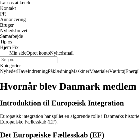
Lær os at kende
Kontakt
PR
Annoncering
Bruger
Nyhedsbrevet
Samarbejde
Tip os
Hjem Fix
Min side
Opret konto
Nyhedsmail
Kategorier
Nyheder
Have
Indretning
Påklædning
Maskiner
Materialer
Værktøj
Energi
Hvornår blev Danmark medlem 
Introduktion til Europæisk Integration
Europæisk integration har spillet en afgørende rolle i Danmarks histo
Europæiske Fællesskab (EF).
Det Europæiske Fællesskab (EF)