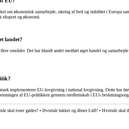
af EU?
om økonomisk samarbejde, sikring af fred og stabilitet i Europa samt 
k eksport og økonomi.
t landet?
 flere områder. Det har blandt andet medført øget handel og samarbejd
itik?
ark implementerer EU-lovgivning i national lovgivning. Dette har ført 
udformningen af EU-politikken gennem medlemskab i EUs beslutningsorg
når skal roser gødes?
•
Hvornår lukker og åbner Lidl?
•
Hvornår skal de