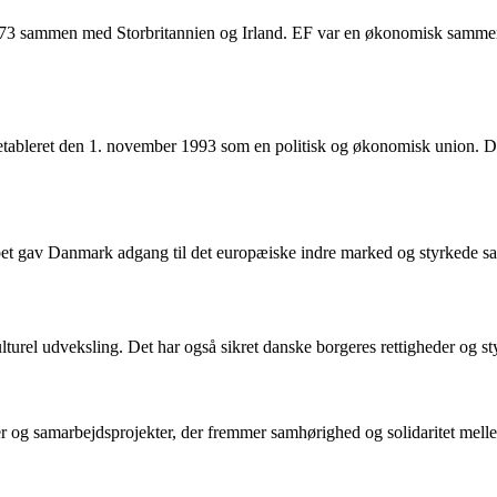
73 sammen med Storbritannien og Irland. EF var en økonomisk sammen
etableret den 1. november 1993 som en politisk og økonomisk union. D
t gav Danmark adgang til det europæiske indre marked og styrkede sa
rel udveksling. Det har også sikret danske borgeres rettigheder og st
 og samarbejdsprojekter, der fremmer samhørighed og solidaritet mel