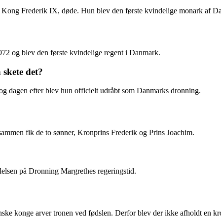
, Kong Frederik IX, døde. Hun blev den første kvindelige monark af D
972 og blev den første kvindelige regent i Danmark.
skete det?
og dagen efter blev hun officielt udråbt som Danmarks dronning.
sammen fik de to sønner, Kronprins Frederik og Prins Joachim.
elsen på Dronning Margrethes regeringstid.
nske konge arver tronen ved fødslen. Derfor blev der ikke afholdt en 