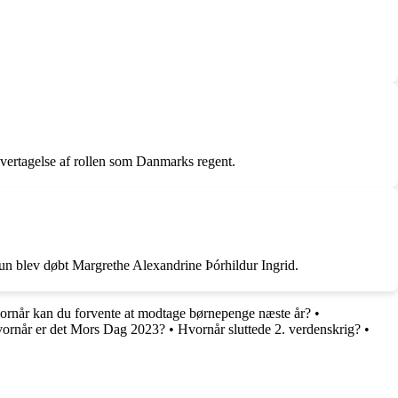
vertagelse af rollen som Danmarks regent.
n blev døbt Margrethe Alexandrine Þórhildur Ingrid.
rnår kan du forvente at modtage børnepenge næste år?
•
ornår er det Mors Dag 2023?
•
Hvornår sluttede 2. verdenskrig?
•