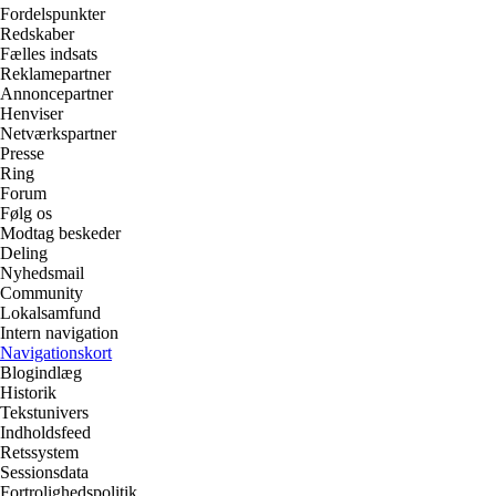
Fordelspunkter
Redskaber
Fælles indsats
Reklamepartner
Annoncepartner
Henviser
Netværkspartner
Presse
Ring
Forum
Følg os
Modtag beskeder
Deling
Nyhedsmail
Community
Lokalsamfund
Intern navigation
Navigationskort
Blogindlæg
Historik
Tekstunivers
Indholdsfeed
Retssystem
Sessionsdata
Fortrolighedspolitik