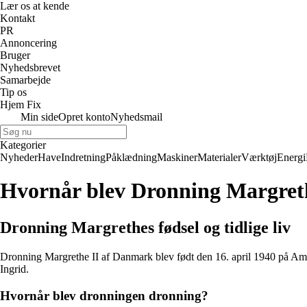
Lær os at kende
Kontakt
PR
Annoncering
Bruger
Nyhedsbrevet
Samarbejde
Tip os
Hjem Fix
Min side
Opret konto
Nyhedsmail
Kategorier
Nyheder
Have
Indretning
Påklædning
Maskiner
Materialer
Værktøj
Energi
Hvornår blev Dronning Margrethe
Dronning Margrethes fødsel og tidlige liv
Dronning Margrethe II af Danmark blev født den 16. april 1940 på Am
Ingrid.
Hvornår blev dronningen dronning?