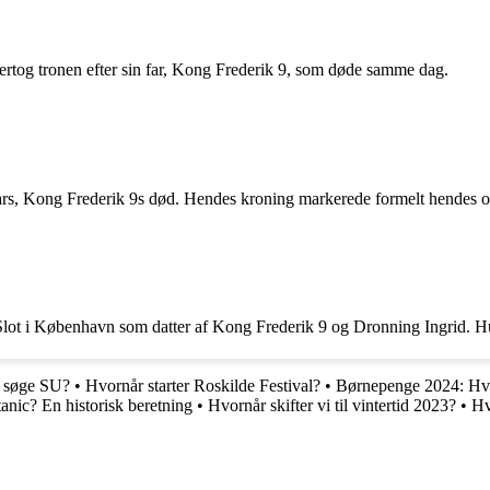
rtog tronen efter sin far, Kong Frederik 9, som døde samme dag.
fars, Kong Frederik 9s død. Hendes kroning markerede formelt hendes o
lot i København som datter af Kong Frederik 9 og Dronning Ingrid. Hu
g søge SU?
•
Hvornår starter Roskilde Festival?
•
Børnepenge 2024: Hvo
anic? En historisk beretning
•
Hvornår skifter vi til vintertid 2023?
•
Hv