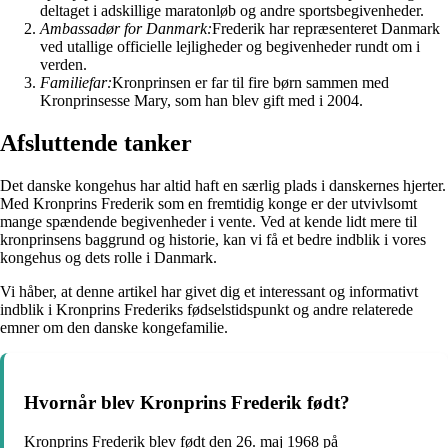
deltaget i adskillige maratonløb og andre sportsbegivenheder.
Ambassadør for Danmark:
Frederik har repræsenteret Danmark
ved utallige officielle lejligheder og begivenheder rundt om i
verden.
Familiefar:
Kronprinsen er far til fire børn sammen med
Kronprinsesse Mary, som han blev gift med i 2004.
Afsluttende tanker
Det danske kongehus har altid haft en særlig plads i danskernes hjerter.
Med Kronprins Frederik som en fremtidig konge er der utvivlsomt
mange spændende begivenheder i vente. Ved at kende lidt mere til
kronprinsens baggrund og historie, kan vi få et bedre indblik i vores
kongehus og dets rolle i Danmark.
Vi håber, at denne artikel har givet dig et interessant og informativt
indblik i Kronprins Frederiks fødselstidspunkt og andre relaterede
emner om den danske kongefamilie.
Hvornår blev Kronprins Frederik født?
Kronprins Frederik blev født den 26. maj 1968 på