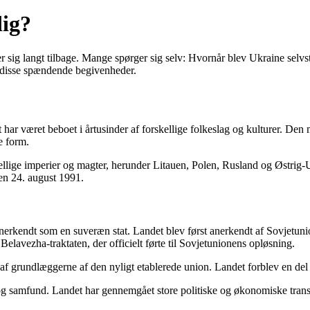
dig?
er sig langt tilbage. Mange spørger sig selv: Hvornår blev Ukraine se
 disse spændende begivenheder.
t har været beboet i årtusinder af forskellige folkeslag og kulturer. Den 
e form.
llige imperier og magter, herunder Litauen, Polen, Rusland og Østrig-
en 24. august 1991.
anerkendt som en suveræn stat. Landet blev først anerkendt af Sovjet
lavezha-traktaten, der officielt førte til Sovjetunionens opløsning.
 grundlæggerne af den nyligt etablerede union. Landet forblev en del a
og samfund. Landet har gennemgået store politiske og økonomiske transf