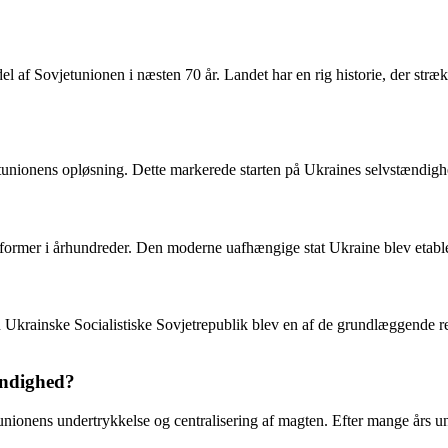
l af Sovjetunionen i næsten 70 år. Landet har en rig historie, der stræk
tunionens opløsning. Dette markerede starten på Ukraines selvstændig
ige former i århundreder. Den moderne uafhængige stat Ukraine blev etab
Ukrainske Socialistiske Sovjetrepublik blev en af de grundlæggende re
ændighed?
onens undertrykkelse og centralisering af magten. Efter mange års und