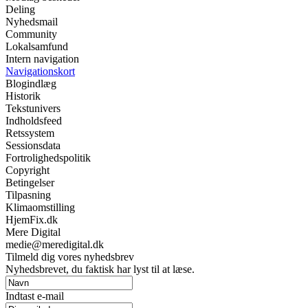
Deling
Nyhedsmail
Community
Lokalsamfund
Intern navigation
Navigationskort
Blogindlæg
Historik
Tekstunivers
Indholdsfeed
Retssystem
Sessionsdata
Fortrolighedspolitik
Copyright
Betingelser
Tilpasning
Klimaomstilling
HjemFix.dk
Mere Digital
medie@meredigital.dk
Tilmeld dig vores nyhedsbrev
Nyhedsbrevet, du faktisk har lyst til at læse.
Indtast e-mail