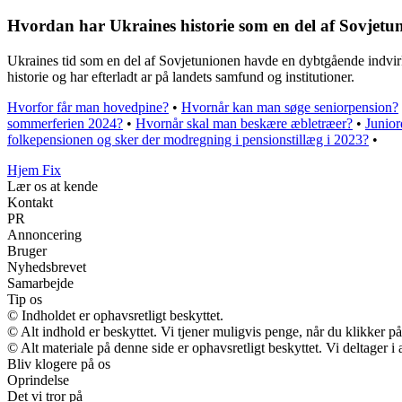
Hvordan har Ukraines historie som en del af Sovjetun
Ukraines tid som en del af Sovjetunionen havde en dybtgående indvirk
historie og har efterladt ar på landets samfund og institutioner.
Hvorfor får man hovedpine?
•
Hvornår kan man søge seniorpension?
sommerferien 2024?
•
Hvornår skal man beskære æbletræer?
•
Junior
folkepensionen og sker der modregning i pensionstillæg i 2023?
•
Hjem Fix
Lær os at kende
Kontakt
PR
Annoncering
Bruger
Nyhedsbrevet
Samarbejde
Tip os
© Indholdet er ophavsretligt beskyttet.
© Alt indhold er beskyttet. Vi tjener muligvis penge, når du klikker på
© Alt materiale på denne side er ophavsretligt beskyttet. Vi deltager 
Bliv klogere på os
Oprindelse
Det vi tror på