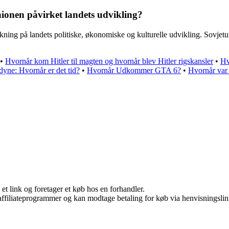
ionen påvirket landets udvikling?
ning på landets politiske, økonomiske og kulturelle udvikling. Sovjet
•
Hvornår kom Hitler til magten og hvornår blev Hitler rigskansler
•
Hv
dyne: Hvornår er det tid?
•
Hvornår Udkommer GTA 6?
•
Hvornår var 
 et link og foretager et køb hos en forhandler.
i affiliateprogrammer og kan modtage betaling for køb via henvisningslin