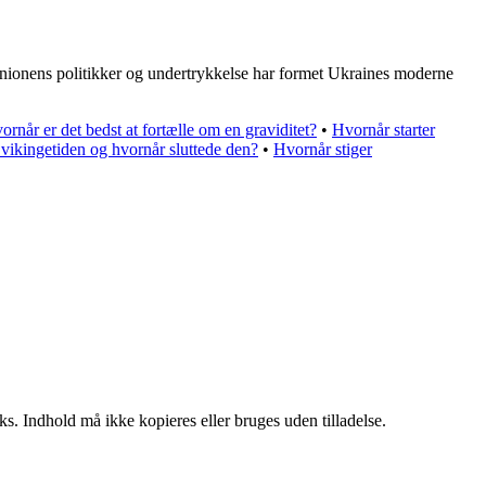
unionens politikker og undertrykkelse har formet Ukraines moderne
ornår er det bedst at fortælle om en graviditet?
•
Hvornår starter
vikingetiden og hvornår sluttede den?
•
Hvornår stiger
ks. Indhold må ikke kopieres eller bruges uden tilladelse.