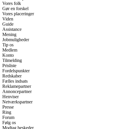
Vores folk
Gør en forskel
Vores placeringer
Viden
Guide
Assistance
Mening
Jobmuligheder
Tip os
Medlem
Konto
Tilmelding
Prisliste
Fordelspunkter
Redskaber
Fælles indsats
Reklamepartner
Annoncepartner
Henviser
Netværkspartner
Presse
Ring
Forum
Følg os
Modtag beskeder