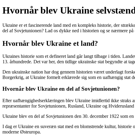
Hvornår blev Ukraine selvstæn
Ukraine er et fascinerende land med en kompleks historie, der strækk
del af Sovjetunionen? Lad os dykke ned i historien og se nærmere på
Hvornår blev Ukraine et land?
Ukraines historie som et defineret land går langt tilbage i tiden. Lande
13. århundrede. Det var her, den tidlige ukrainske stat begyndte at tag
Den ukrainske nation har dog gennem historien været underlagt forske
Borgerkrig, at Ukraine formelt erklærede sig som en uafhængig stat d
Hvornår blev Ukraine en del af Sovjetunionen?
Efter uafhængighedserklæringen blev Ukraine imidlertid ikke straks 
repræsentanter for Sovjetunionen, Rusland, Ukraine og Hviderusland Be
Ukraine blev en del af Sovjetunionen den 30. december 1922 som en af
I dag er Ukraine en suveræn stat med en blomstrende kultur, historie 
moderne Østeuropa.