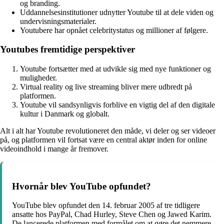
og branding.
Uddannelsesinstitutioner udnytter Youtube til at dele viden og
undervisningsmaterialer.
Youtubere har opnået celebritystatus og millioner af følgere.
Youtubes fremtidige perspektiver
Youtube fortsætter med at udvikle sig med nye funktioner og
muligheder.
Virtual reality og live streaming bliver mere udbredt på
platformen.
Youtube vil sandsynligvis forblive en vigtig del af den digitale
kultur i Danmark og globalt.
Alt i alt har Youtube revolutioneret den måde, vi deler og ser videoer
på, og platformen vil fortsat være en central aktør inden for online
videoindhold i mange år fremover.
Hvornår blev YouTube opfundet?
YouTube blev opfundet den 14. februar 2005 af tre tidligere
ansatte hos PayPal, Chad Hurley, Steve Chen og Jawed Karim.
De lancerede platformen med formålet om at gøre det nemmere