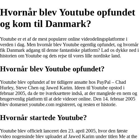
Hvornår blev Youtube opfundet
og kom til Danmark?
Youtube er et af de mest populære online videodelingsplatforme i
verden i dag. Men hvornår blev Youtube egentlig opfundet, og hvornår
fik Danmark adgang til denne fantastiske platform? Lad os dykke ned i
historien om Youtube og dets rejse til vores lille nordiske land.
Hvornår blev Youtube opfundet?
Youtube blev opfundet af tre tidligere ansatte hos PayPal – Chad
Hurley, Steve Chen og Jawed Karim. Ideen til Youtube opstod i
februar 2005, da de tre iværksættere indså, at der manglede en nem og
brugervenlig platform til at dele videoer online. Den 14. februar 2005
blev domænet youtube.com registreret, og resten er historie.
Hvornår startede Youtube?
Youtube blev officielt lanceret den 23. april 2005, hvor den første
video nogensinde blev uploadet af Jawed Karim under titlen Me at the