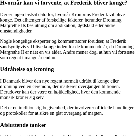
Hvornår kan vi forvente, at Frederik bliver konge?
Der er ingen fastsat dato for, hvornår Kronprins Frederik vil blive
konge. Det afhænger af forskellige faktorer, herunder Dronning
Margrethe IIs beslutning om abdikation, dødsfald eller andre
omstændigheder.
Nogle kongelige eksperter og kommentatorer forudser, at Frederik
sandsynligvis vil blive konge inden for de kommende år, da Dronning
Margrethe II er nået en vis alder. Andre mener dog, at hun vil fortsætte
som regent i mange år endnu.
Udråbelse og kroning
I Danmark bliver den nye regent normalt udråbt til konge eller
dronning ved en ceremoni, der markerer overgangen til tronen.
Derudover kan der være en højtidelighed, hvor den kommende
monark kroner sig selv.
Det er en traditionsrig begivenhed, der involverer officielle handlinger
og protokoller for at sikre en glat overgang af magten.
Afsluttende tanker