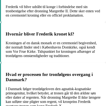
Frederik vil blive udråbt til konge i forbindelse med sin
tronbestigelse efter dronning Margrethe II. Dette sker enten ved
en ceremoniel kroning eller en officiel proklamation.
Hvornår bliver Frederik kronet kl?
Kroningen af en dansk monark er en ceremoniel begivenhed,
der normalt finder sted i Københavns Domkirke, også kendt
som Vor Frue Kirke. Tidspunktet for kroningen afhænger af
tronfølgens omstændigheder og traditioner.
Hvad er processen for tronfølgens overgang i
Danmark?
I Danmark følger tronfølgeloven den agnatisk-kognatiske
primogenitur, hvilket betyder, at tronen går til den ældste søn
eller datter af regenten. Når dronning Margrethe II ikke længere
kan udføre sine pligter som regent, vil kronprins Frederik
overtage tronen som kong Frederik X.