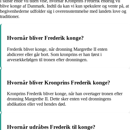
I sidste ende vil tiden vise, hvornår Kronprins Frederik endelig vil
blive konge af Danmark. Indtil da kan vi kun spekulere og vente på, at
begivenhederne udfolder sig i overensstemmelse med landets love og
traditioner.
Hvornår bliver Frederik konge?
Frederik bliver konge, når dronning Margrethe II enten
abdicerer eller går bort. Som kronprins er han først i
arverækkefølgen til tronen efter dronningen.
Hvornår bliver Kronprins Frederik konge?
Kronprins Frederik bliver konge, når han overtager tronen efter
dronning Margrethe II. Dette sker enten ved dronningens
abdikation eller ved hendes død.
Hvornår udråbes Frederik til konge?