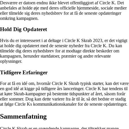
Desværre er datoen endnu ikke blevet offentliggjort af Circle K. Det
anbefales at holde øje med deres officielle hjemmeside, sociale medier
eller tilmelde sig deres nyhedsbrev for at få de seneste opdateringer
omkring kampagnen.
Hold Dig Opdateret
Hvis du er interesseret i at deltage i Circle K Skrab 2023, er det vigtigt
at holde dig opdateret med de seneste nyheder fra Circle K. Du kan
tilmelde dig deres nyhedsbrev for at modtage direkte beskeder om
kampagnen, herunder startdatoer, præmier og andre relevante
oplysninger.
Tidligere Erfaringer
For at få en idé om, hvornår Circle K Skrab typisk starter, kan det være
en god idé at kigge på tidligere års lanceringer. Circle K har tendens til
at køre Skrab-kampagner på bestemte tidspunkter af året, såsom forår
eller sommer. Dog kan dette variere fra år til år, så det bedste er stadig
at følge Circle Ks kommunikationskanaler for de seneste opdateringer.
Sammenfatning
Circle K Skrab er en spændende kampagne, der tiltrækker mange