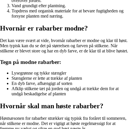
overover jorden.
Vand grundigt efter plantning.
Topdress med organisk materiale for at bevare fugtigheden og
forsyne planten med næring.
Hvornår er rabarber modne?
Det kan være svært at vide, hvornår rabarber er modne og klar til høst.
Men typisk kan du se det på størrelsen og farven på stilkene. Når
stilkene er blevet store og har en dyb farve, er de klar til at blive høstet.
Tegn på modne rabarber:
Lysegrønne og tykke stængler
Stænglerne er lette at trække af planten
En dyb farve, afhængigt af sorten
Afklip stilkene tæt på jorden og undgå at trække dem for at
undgå beskadigelse af planten
Hvornår skal man høste rabarber?
Høstsæsonen for rabarber strækker sig typisk fra foråret til sommeren,
når stilkene er modne. Det er vigtigt at høste regelmæssigt for at
fremme ny vækst og sikre en god høst næste år.