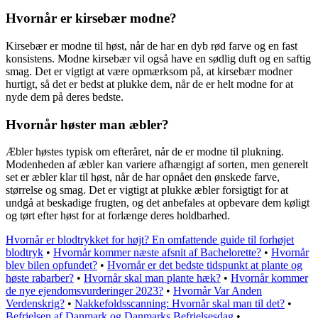
Hvornår er kirsebær modne?
Kirsebær er modne til høst, når de har en dyb rød farve og en fast
konsistens. Modne kirsebær vil også have en sødlig duft og en saftig
smag. Det er vigtigt at være opmærksom på, at kirsebær modner
hurtigt, så det er bedst at plukke dem, når de er helt modne for at
nyde dem på deres bedste.
Hvornår høster man æbler?
Æbler høstes typisk om efteråret, når de er modne til plukning.
Modenheden af æbler kan variere afhængigt af sorten, men generelt
set er æbler klar til høst, når de har opnået den ønskede farve,
størrelse og smag. Det er vigtigt at plukke æbler forsigtigt for at
undgå at beskadige frugten, og det anbefales at opbevare dem køligt
og tørt efter høst for at forlænge deres holdbarhed.
Hvornår er blodtrykket for højt? En omfattende guide til forhøjet
blodtryk
•
Hvornår kommer næste afsnit af Bachelorette?
•
Hvornår
blev bilen opfundet?
•
Hvornår er det bedste tidspunkt at plante og
høste rabarber?
•
Hvornår skal man plante hæk?
•
Hvornår kommer
de nye ejendomsvurderinger 2023?
•
Hvornår Var Anden
Verdenskrig?
•
Nakkefoldsscanning: Hvornår skal man til det?
•
Befrielsen af Danmark og Danmarks Befrielsesdag
•