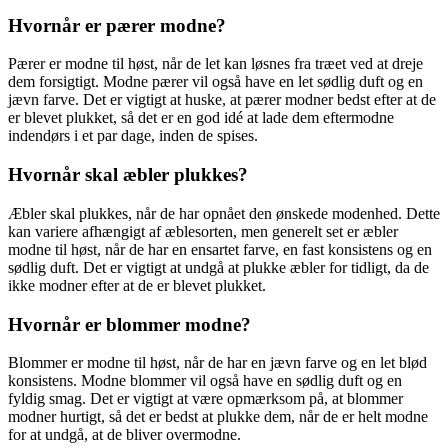
Hvornår er pærer modne?
Pærer er modne til høst, når de let kan løsnes fra træet ved at dreje
dem forsigtigt. Modne pærer vil også have en let sødlig duft og en
jævn farve. Det er vigtigt at huske, at pærer modner bedst efter at de
er blevet plukket, så det er en god idé at lade dem eftermodne
indendørs i et par dage, inden de spises.
Hvornår skal æbler plukkes?
Æbler skal plukkes, når de har opnået den ønskede modenhed. Dette
kan variere afhængigt af æblesorten, men generelt set er æbler
modne til høst, når de har en ensartet farve, en fast konsistens og en
sødlig duft. Det er vigtigt at undgå at plukke æbler for tidligt, da de
ikke modner efter at de er blevet plukket.
Hvornår er blommer modne?
Blommer er modne til høst, når de har en jævn farve og en let blød
konsistens. Modne blommer vil også have en sødlig duft og en
fyldig smag. Det er vigtigt at være opmærksom på, at blommer
modner hurtigt, så det er bedst at plukke dem, når de er helt modne
for at undgå, at de bliver overmodne.