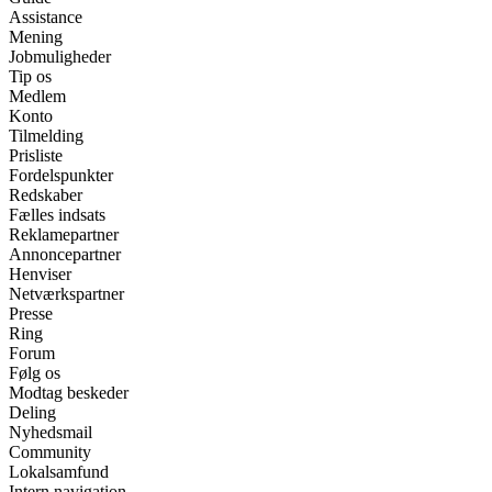
Assistance
Mening
Jobmuligheder
Tip os
Medlem
Konto
Tilmelding
Prisliste
Fordelspunkter
Redskaber
Fælles indsats
Reklamepartner
Annoncepartner
Henviser
Netværkspartner
Presse
Ring
Forum
Følg os
Modtag beskeder
Deling
Nyhedsmail
Community
Lokalsamfund
Intern navigation