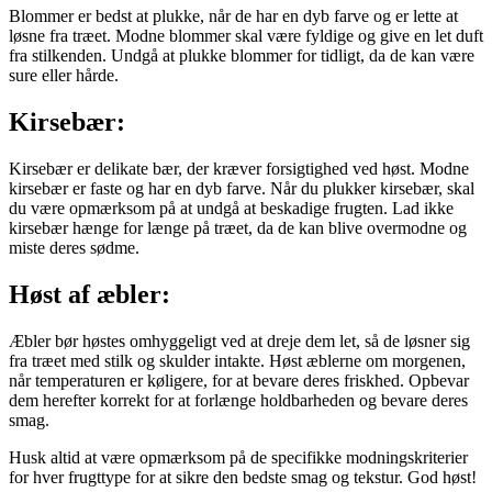
Blommer er bedst at plukke, når de har en dyb farve og er lette at
løsne fra træet. Modne blommer skal være fyldige og give en let duft
fra stilkenden. Undgå at plukke blommer for tidligt, da de kan være
sure eller hårde.
Kirsebær:
Kirsebær er delikate bær, der kræver forsigtighed ved høst. Modne
kirsebær er faste og har en dyb farve. Når du plukker kirsebær, skal
du være opmærksom på at undgå at beskadige frugten. Lad ikke
kirsebær hænge for længe på træet, da de kan blive overmodne og
miste deres sødme.
Høst af æbler:
Æbler bør høstes omhyggeligt ved at dreje dem let, så de løsner sig
fra træet med stilk og skulder intakte. Høst æblerne om morgenen,
når temperaturen er køligere, for at bevare deres friskhed. Opbevar
dem herefter korrekt for at forlænge holdbarheden og bevare deres
smag.
Husk altid at være opmærksom på de specifikke modningskriterier
for hver frugttype for at sikre den bedste smag og tekstur. God høst!