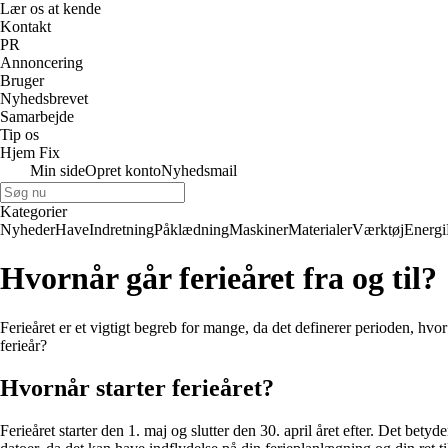
Lær os at kende
Kontakt
PR
Annoncering
Bruger
Nyhedsbrevet
Samarbejde
Tip os
Hjem Fix
Min side
Opret konto
Nyhedsmail
Kategorier
Nyheder
Have
Indretning
Påklædning
Maskiner
Materialer
Værktøj
Energi
Hvornår går ferieåret fra og til?
Ferieåret er et vigtigt begreb for mange, da det definerer perioden, hvor
ferieår?
Hvornår starter ferieåret?
Ferieåret starter den 1. maj og slutter den 30. april året efter. Det bet