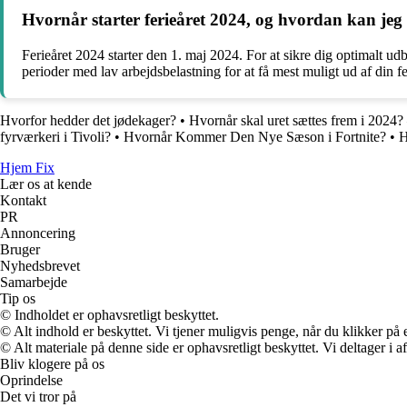
Hvornår starter ferieåret 2024, og hvordan kan jeg s
Ferieåret 2024 starter den 1. maj 2024. For at sikre dig optimalt udb
perioder med lav arbejdsbelastning for at få mest muligt ud af din fe
Hvorfor hedder det jødekager?
•
Hvornår skal uret sættes frem i 2024?
fyrværkeri i Tivoli?
•
Hvornår Kommer Den Nye Sæson i Fortnite?
•
H
Hjem Fix
Lær os at kende
Kontakt
PR
Annoncering
Bruger
Nyhedsbrevet
Samarbejde
Tip os
© Indholdet er ophavsretligt beskyttet.
© Alt indhold er beskyttet. Vi tjener muligvis penge, når du klikker på e
© Alt materiale på denne side er ophavsretligt beskyttet. Vi deltager i 
Bliv klogere på os
Oprindelse
Det vi tror på