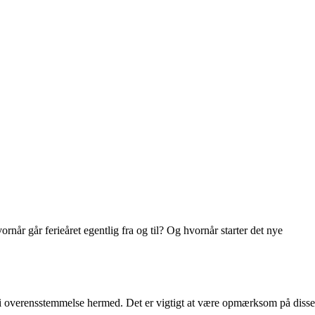
rnår går ferieåret egentlig fra og til? Og hvornår starter det nye
 det i overensstemmelse hermed. Det er vigtigt at være opmærksom på disse