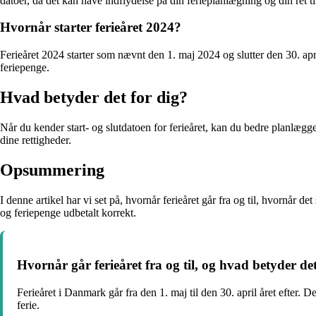
datoer, da det kan have indflydelse på din ferieplanlægning og din ret ti
Hvornår starter ferieåret 2024?
Ferieåret 2024 starter som nævnt den 1. maj 2024 og slutter den 30. apr
feriepenge.
Hvad betyder det for dig?
Når du kender start- og slutdatoen for ferieåret, kan du bedre planlægge 
dine rettigheder.
Opsummering
I denne artikel har vi set på, hvornår ferieåret går fra og til, hvornår d
og feriepenge udbetalt korrekt.
Hvornår går ferieåret fra og til, og hvad betyder d
Ferieåret i Danmark går fra den 1. maj til den 30. april året efter. Det
ferie.