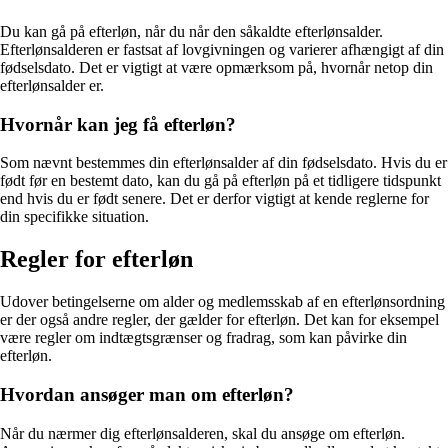
Du kan gå på efterløn, når du når den såkaldte efterlønsalder.
Efterlønsalderen er fastsat af lovgivningen og varierer afhængigt af din
fødselsdato. Det er vigtigt at være opmærksom på, hvornår netop din
efterlønsalder er.
Hvornår kan jeg få efterløn?
Som nævnt bestemmes din efterlønsalder af din fødselsdato. Hvis du er
født før en bestemt dato, kan du gå på efterløn på et tidligere tidspunkt
end hvis du er født senere. Det er derfor vigtigt at kende reglerne for
din specifikke situation.
Regler for efterløn
Udover betingelserne om alder og medlemsskab af en efterlønsordning
er der også andre regler, der gælder for efterløn. Det kan for eksempel
være regler om indtægtsgrænser og fradrag, som kan påvirke din
efterløn.
Hvordan ansøger man om efterløn?
Når du nærmer dig efterlønsalderen, skal du ansøge om efterløn.