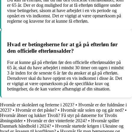
er 65 år. Der er dog mulighed for at få efterløn tidligere under
visse betingelser, såsom at have arbejdet i en vis periode og
opnået en vis indkomst. Det er vigtigt at være opmærksom på
reglerne og kravene for at kunne få efterløn.
Hvad er betingelserne for at gå på efterløn før
den officielle efterlønsalder?
For at kunne gå på efterløn før den officielle efterlønsalder på
65 år, skal du have arbejdet i mindst 30 timer om ugen i mindst
3 år inden for de seneste 6 år før du ønsker at gå på efterløn.
Derudover skal du have optjent en vis indkomst i disse år. Det
er vigtigt at være opmærksom på de specifikke krav og
betingelser, da de kan variere afhængigt af din situation.
Hvornår er skoleåret og ferierne i 2023?
•
Hvornår er der fuldmåne i
2023?
•
Hvornår er det påske?
•
Hvornår står solen op og går ned?
•
Hvornår åbner og lukker Tivoli? Få styr på datoerne for Tivolis
åbningstider
•
Hvornår er der vinterferie 2024?
•
Hvornår spiller
Danmark håndbold i 2024?
•
Hvornår startede krigen i Ukraine og
hvad er årsagen til konflikten?
•
Hvornår får man børnepenge og