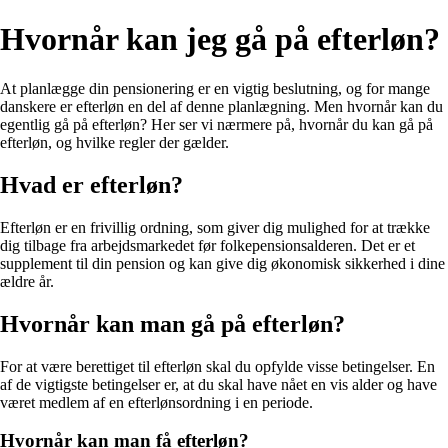
Hvornår kan jeg gå på efterløn?
At planlægge din pensionering er en vigtig beslutning, og for mange
danskere er efterløn en del af denne planlægning. Men hvornår kan du
egentlig gå på efterløn? Her ser vi nærmere på, hvornår du kan gå på
efterløn, og hvilke regler der gælder.
Hvad er efterløn?
Efterløn er en frivillig ordning, som giver dig mulighed for at trække
dig tilbage fra arbejdsmarkedet før folkepensionsalderen. Det er et
supplement til din pension og kan give dig økonomisk sikkerhed i dine
ældre år.
Hvornår kan man gå på efterløn?
For at være berettiget til efterløn skal du opfylde visse betingelser. En
af de vigtigste betingelser er, at du skal have nået en vis alder og have
været medlem af en efterlønsordning i en periode.
Hvornår kan man få efterløn?