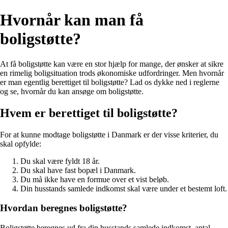
Hvornår kan man få
boligstøtte?
At få boligstøtte kan være en stor hjælp for mange, der ønsker at sikre
en rimelig boligsituation trods økonomiske udfordringer. Men hvornår
er man egentlig berettiget til boligstøtte? Lad os dykke ned i reglerne
og se, hvornår du kan ansøge om boligstøtte.
Hvem er berettiget til boligstøtte?
For at kunne modtage boligstøtte i Danmark er der visse kriterier, du
skal opfylde:
Du skal være fyldt 18 år.
Du skal have fast bopæl i Danmark.
Du må ikke have en formue over et vist beløb.
Din husstands samlede indkomst skal være under et bestemt loft.
Hvordan beregnes boligstøtte?
Boligstøtte beregnes ud fra din husstands samlede indkomst, antal