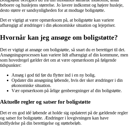
beboere og huslejens størrelse. Jo lavere indkomst og højere husleje,
desto større er sandsynligheden for at modtage boligstøtte.
Det er vigtigt at være opmærksom på, at boligstøtte kan variere
afhængigt af ændringer i din økonomiske situation og lejepriser.
Hvornår kan jeg ansøge om boligstøtte?
Det er vigtigt at ansøge om boligstøtte, så snart du er berettiget til det.
Ansøgningsprocessen kan variere lidt afhængigt af din kommune, men
som hovedregel gælder det om at være opmærksom på følgende
tidspunkter:
Ansøg i god tid før du flytter ind i en ny bolig.
Opdater din ansøgning løbende, hvis der sker ændringer i din
økonomiske situation.
Vær opmærksom på årlige genberegninger af din boligstøtte.
Aktuelle regler og satser for boligstøtte
Det er en god idé løbende at holde sig opdateret på de gældende regler
og satser for boligstøtte. Ændringer i lovgivningen kan have
indflydelse på din berettigelse og støttebeløb.