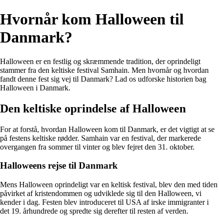
Hvornår kom Halloween til
Danmark?
Halloween er en festlig og skræmmende tradition, der oprindeligt
stammer fra den keltiske festival Samhain. Men hvornår og hvordan
fandt denne fest sig vej til Danmark? Lad os udforske historien bag
Halloween i Danmark.
Den keltiske oprindelse af Halloween
For at forstå, hvordan Halloween kom til Danmark, er det vigtigt at se
på festens keltiske rødder. Samhain var en festival, der markerede
overgangen fra sommer til vinter og blev fejret den 31. oktober.
Halloweens rejse til Danmark
Mens Halloween oprindeligt var en keltisk festival, blev den med tiden
påvirket af kristendommen og udviklede sig til den Halloween, vi
kender i dag. Festen blev introduceret til USA af irske immigranter i
det 19. århundrede og spredte sig derefter til resten af verden.