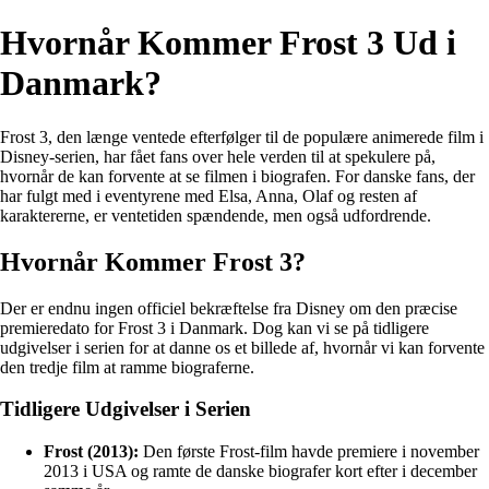
Hvornår Kommer Frost 3 Ud i
Danmark?
Frost 3, den længe ventede efterfølger til de populære animerede film i
Disney-serien, har fået fans over hele verden til at spekulere på,
hvornår de kan forvente at se filmen i biografen. For danske fans, der
har fulgt med i eventyrene med Elsa, Anna, Olaf og resten af
karaktererne, er ventetiden spændende, men også udfordrende.
Hvornår Kommer Frost 3?
Der er endnu ingen officiel bekræftelse fra Disney om den præcise
premieredato for Frost 3 i Danmark. Dog kan vi se på tidligere
udgivelser i serien for at danne os et billede af, hvornår vi kan forvente
den tredje film at ramme biograferne.
Tidligere Udgivelser i Serien
Frost (2013):
Den første Frost-film havde premiere i november
2013 i USA og ramte de danske biografer kort efter i december