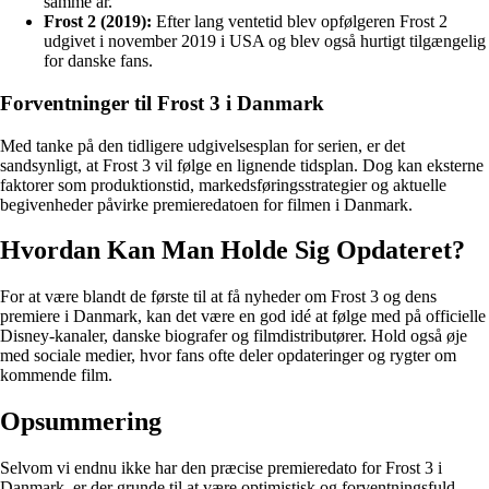
samme år.
Frost 2 (2019):
Efter lang ventetid blev opfølgeren Frost 2
udgivet i november 2019 i USA og blev også hurtigt tilgængelig
for danske fans.
Forventninger til Frost 3 i Danmark
Med tanke på den tidligere udgivelsesplan for serien, er det
sandsynligt, at Frost 3 vil følge en lignende tidsplan. Dog kan eksterne
faktorer som produktionstid, markedsføringsstrategier og aktuelle
begivenheder påvirke premieredatoen for filmen i Danmark.
Hvordan Kan Man Holde Sig Opdateret?
For at være blandt de første til at få nyheder om Frost 3 og dens
premiere i Danmark, kan det være en god idé at følge med på officielle
Disney-kanaler, danske biografer og filmdistributører. Hold også øje
med sociale medier, hvor fans ofte deler opdateringer og rygter om
kommende film.
Opsummering
Selvom vi endnu ikke har den præcise premieredato for Frost 3 i
Danmark, er der grunde til at være optimistisk og forventningsfuld.