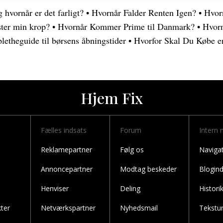
 hvornår er det farligt?
•
Hvornår Falder Renten Igen?
•
Hvorn
ster min krop?
•
Hvornår Kommer Prime til Danmark?
•
Hvorn
etheguide til børsens åbningstider
•
Hvorfor Skal Du Købe en
Hjem Fix
Fælles indsats
Forum
Intern 
Reklamepartner
Følg os
Naviga
Annoncepartner
Modtag beskeder
Blogin
Henviser
Deling
Histori
ter
Netværkspartner
Nyhedsmail
Tekstu