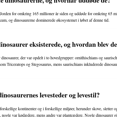
Jorden for omkring 165 millioner år siden og uddøde for omkring 65 mi
um, og dinosaurerne dominerede økosystemet i løbet af denne tid.
inosaurer eksisterede, og hvordan blev de 
r dinosaurer, der var opdelt i to hovedgrupper: ornithischians og saurisc
som Triceratops og Stegosaurus, mens saurischians inkluderede dinosa
inosaurernes levesteder og levestil?
orskellige kontinenter og i forskellige miljøer, herunder skove, sletter
ret, nogle var kødædere, mens andre var planteædere. Nogle dinosaurer g