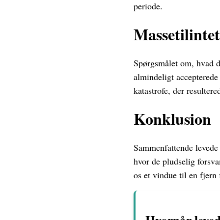
periode.
Massetilinte
Spørgsmålet om, hvad de
almindeligt accepterede 
katastrofe, der resulter
Konklusion
Sammenfattende levede d
hvor de pludselig forsva
os et vindue til en fjer
Hvornår leved