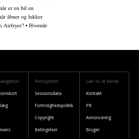
år er en bil en
år åbner og lukker
 Airfryer?
•
Hvornår
navigation
Retssystem
Lær os at kende
tionskort
Sessionsdata
Kontakt
dlæg
Fortrolighedspolitik
PR
k
Copyright
Annoncering
nivers
Betingelser
Bruger