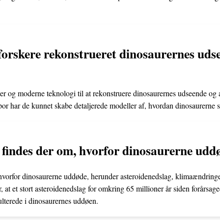
orskere rekonstrueret dinosaurernes uds
ler og moderne teknologi til at rekonstruere dinosaurernes udseende og
por har de kunnet skabe detaljerede modeller af, hvordan dinosaurerne 
r findes der om, hvorfor dinosaurerne udd
, hvorfor dinosaurerne uddøde, herunder asteroidenedslag, klimaændrin
r, at et stort asteroidenedslag for omkring 65 millioner år siden forårsag
ulterede i dinosaurernes uddøen.