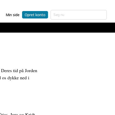
Min side
Opret konto
 Deres tid på Jorden
d os dykke ned i
ias, Jura og Kridt.