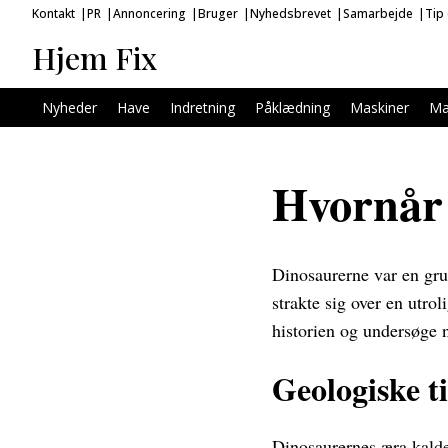
Kontakt
PR
Annoncering
Bruger
Nyhedsbrevet
Samarbejde
Tip
Hjem Fix
Nyheder
Have
Indretning
Påklædning
Maskiner
Ma
Hvornår 
Dinosaurerne var en grup
strakte sig over en utro
historien og undersøge
Geologiske t
Dinosaurernes æra kalde