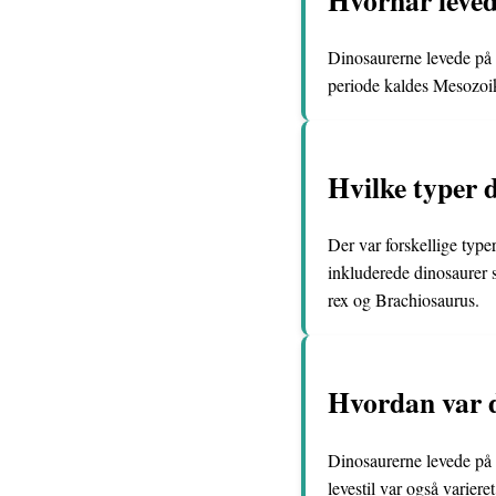
Dinosaurerne levede på 
periode kaldes Mesozoik
Hvilke typer d
Der var forskellige type
inkluderede dinosaurer 
rex og Brachiosaurus.
Hvordan var d
Dinosaurerne levede på f
levestil var også varie