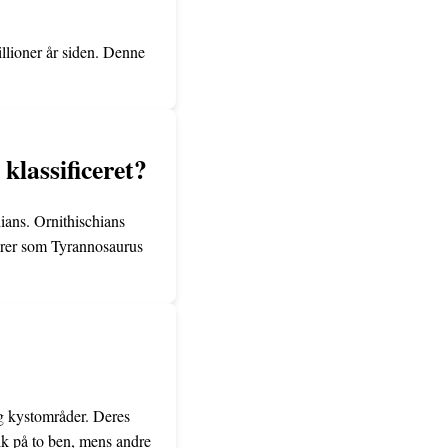
llioner år siden. Denne
klassificeret?
hians. Ornithischians
urer som Tyrannosaurus
 og kystområder. Deres
ik på to ben, mens andre