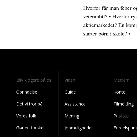
Hvorfor får man feber og
veteranbil?
•
Hvorfor ry
aktiemarkedet? En kompl
starter børn i skole?
•
Bliv klogere på os
Viden
Medlem
Oprindelse
Guide
Konto
Det vi tror på
Assistance
Tilmelding
Vores folk
Mening
Prisliste
Gør en forskel
Jobmuligheder
Fordelspunk