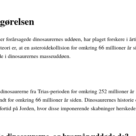
tgørelsen
r forårsagede dinosaurernes uddøen, har plaget forskere i årt
teori er, at en asteroidekollision for omkring 66 millioner år 
ede i dinosaurernes masseuddøen.
inosaurerne fra Trias-perioden for omkring 252 millioner år s
ndt for omkring 66 millioner år siden. Dinosaurernes historie 
n fortid på Jorden, hvor disse imponerende skabninger herskede
e dinosaurerne, og hvornår uddøde de?