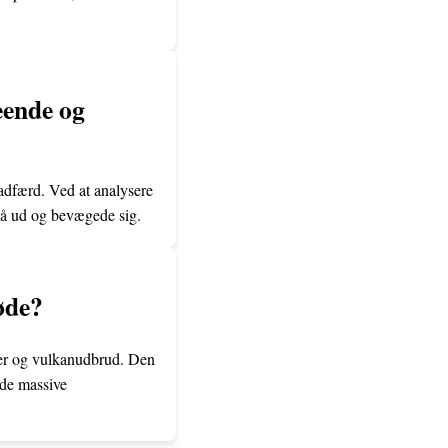
eende og
 adfærd. Ved at analysere
så ud og bevægede sig.
øde?
ger og vulkanudbrud. Den
ede massive