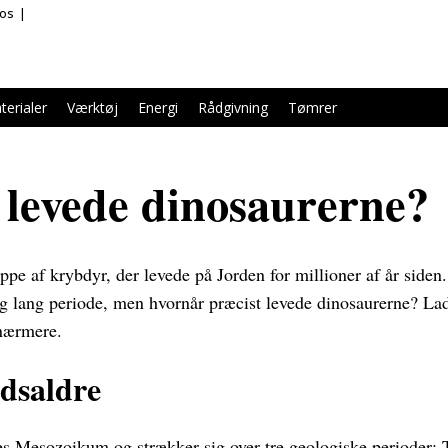
 os
terialer
Værktøj
Energi
Rådgivning
Tømrer
levede dinosaurerne?
pe af krybdyr, der levede på Jorden for millioner af år siden.
lig lang periode, men hvornår præcist levede dinosaurerne? La
 nærmere.
idsaldre
s Mesozoikum og strækker sig over tre geologiske perioder: Tr