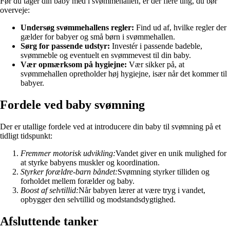
Før du tager din baby med i svømmehallen, er der flere ting, du bør
overveje:
Undersøg svømmehallens regler:
Find ud af, hvilke regler der
gælder for babyer og små børn i svømmehallen.
Sørg for passende udstyr:
Investér i passende badeble,
svømmeble og eventuelt en svømmevest til din baby.
Vær opmærksom på hygiejne:
Vær sikker på, at
svømmehallen opretholder høj hygiejne, især når det kommer til
babyer.
Fordele ved baby svømning
Der er utallige fordele ved at introducere din baby til svømning på et
tidligt tidspunkt:
Fremmer motorisk udvikling:
Vandet giver en unik mulighed for
at styrke babyens muskler og koordination.
Styrker forældre-barn båndet:
Svømning styrker tilliden og
forholdet mellem forælder og baby.
Boost af selvtillid:
Når babyen lærer at være tryg i vandet,
opbygger den selvtillid og modstandsdygtighed.
Afsluttende tanker