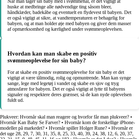
Når man tager sin baby med i svømmehal, er det vigtigt at
huske at medbringe alle nødvendige ting såsom bleer,
håndklæder, badekåbe og eventuelt en flydevest til babyen. Det
er også vigtigt at sikre, at vandtemperaturen er behagelig for
babyen, og at man holder øje med babyen og giver dem masser
af opmærksomhed og kærlighed under svømmeoplevelsen.
Hvordan kan man skabe en positiv
svømmeoplevelse for sin baby?
For at skabe en positiv svømmeoplevelse for sin baby er det
vigtigt at være tålmodig, rolig og opmuntrende. Man kan synge
sange, lege med legetøj i vandet og skabe en sjov og tryg
atmosfære for babyen. Det er også vigtigt at lytte til babyens
signaler og respektere deres grænser, så de kan nyde oplevelsen
fuldt ud.
Plukveer: Hvornår skal man reagere og hvorfor får man plukveer?
•
Hvornår Kan Baby Se Farver?
•
Hvornår kom de forskellige iPhone-
modeller på markedet?
•
Hvornår spiller Holger Rune?
•
Hvornår er
det uge 28, 29, 7, 30, 31, 35, 8, 25, 33, 40, 39, 24, 38, 12, 6, 20, 37,