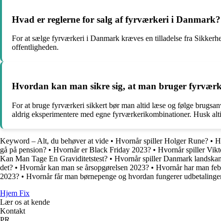
Hvad er reglerne for salg af fyrværkeri i Danmark?
For at sælge fyrværkeri i Danmark kræves en tilladelse fra Sikkerhe
offentligheden.
Hvordan kan man sikre sig, at man bruger fyrværke
For at bruge fyrværkeri sikkert bør man altid læse og følge brugsa
aldrig eksperimentere med egne fyrværkerikombinationer. Husk altid
Keyword – Alt, du behøver at vide
•
Hvornår spiller Holger Rune?
•
H
gå på pension?
•
Hvornår er Black Friday 2023?
•
Hvornår spiller Vik
Kan Man Tage En Graviditetstest?
•
Hvornår spiller Danmark landska
det?
•
Hvornår kan man se årsopgørelsen 2023?
•
Hvornår har man feb
2023?
•
Hvornår får man børnepenge og hvordan fungerer udbetalinge
Hjem Fix
Lær os at kende
Kontakt
PR