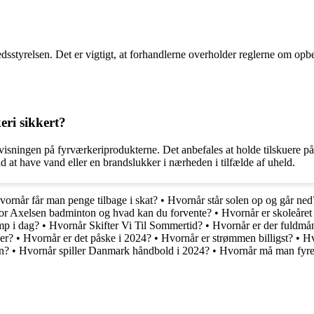
dsstyrelsen. Det er vigtigt, at forhandlerne overholder reglerne om opb
ri sikkert?
nvisningen på fyrværkeriprodukterne. Det anbefales at holde tilskuere 
 at have vand eller en brandslukker i nærheden i tilfælde af uheld.
vornår får man penge tilbage i skat?
•
Hvornår står solen op og går ned
tor Axelsen badminton og hvad kan du forvente?
•
Hvornår er skoleåret
mp i dag?
•
Hvornår Skifter Vi Til Sommertid?
•
Hvornår er der fuldmå
er?
•
Hvornår er det påske i 2024?
•
Hvornår er strømmen billigst?
•
Hv
n?
•
Hvornår spiller Danmark håndbold i 2024?
•
Hvornår må man fyre