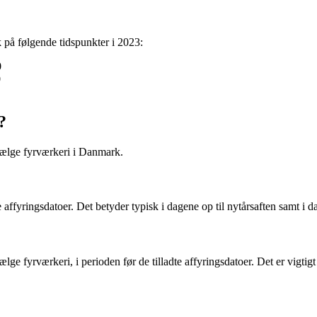
på følgende tidspunkter i 2023:
0
0
?
sælge fyrværkeri i Danmark.
affyringsdatoer. Det betyder typisk i dagene op til nytårsaften samt i da
lge fyrværkeri, i perioden før de tilladte affyringsdatoer. Det er vigtigt 