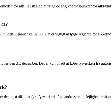
kkerheden for alle. Husk altid at følge de angivne tidspunkter for afbræ
023?
til den 1. januar kl. 02.00. Det er vigtigt at følge reglerne for sikker
lutter den 31. december. Det er kun tilladt at købe fyrværkeri fra autor
ark?
r det også tilladt at fyre fyrværkeri af på andre særlige lejligheder så