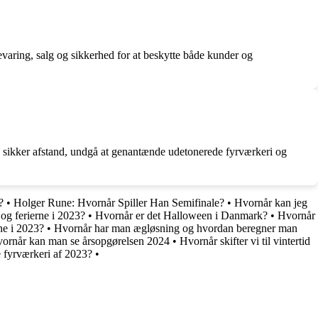
evaring, salg og sikkerhed for at beskytte både kunder og
på sikker afstand, undgå at genantænde udetonerede fyrværkeri og
?
•
Holger Rune: Hvornår Spiller Han Semifinale?
•
Hvornår kan jeg
 og ferierne i 2023?
•
Hvornår er det Halloween i Danmark?
•
Hvornår
ne i 2023?
•
Hvornår har man ægløsning og hvordan beregner man
ornår kan man se årsopgørelsen 2024
•
Hvornår skifter vi til vintertid
 fyrværkeri af 2023?
•