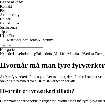
Lær os at kende
Kontakt
PR
Annoncering
Bruger
Nyhedsbrevet
Samarbejde
Tip os
Hjem Fix
Min side
Opret konto
Nyhedsmail
Kategorier
Nyheder
Have
Indretning
Påklædning
Maskiner
Materialer
Værktøj
Energi
Hvornår må man fyre fyrværkeri
At fyre fyrværkeri af er en populær tradition, der ofte forekommer ved 
omkring fyrværkeri for at sikre sikkerheden for alle.
Hvornår er fyrværkeri tilladt?
I Danmark er der specifikke regler for, hvornår man må fyre fyrværkeri af