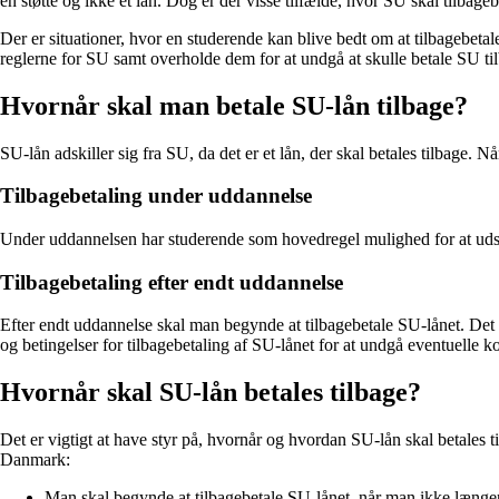
en støtte og ikke et lån. Dog er der visse tilfælde, hvor SU skal tilbageb
Der er situationer, hvor en studerende kan blive bedt om at tilbagebeta
reglerne for SU samt overholde dem for at undgå at skulle betale SU ti
Hvornår skal man betale SU-lån tilbage?
SU-lån adskiller sig fra SU, da det er et lån, der skal betales tilbage. Nå
Tilbagebetaling under uddannelse
Under uddannelsen har studerende som hovedregel mulighed for at udsky
Tilbagebetaling efter endt uddannelse
Efter endt uddannelse skal man begynde at tilbagebetale SU-lånet. Det 
og betingelser for tilbagebetaling af SU-lånet for at undgå eventuelle 
Hvornår skal SU-lån betales tilbage?
Det er vigtigt at have styr på, hvornår og hvordan SU-lån skal betales ti
Danmark:
Man skal begynde at tilbagebetale SU-lånet, når man ikke længe