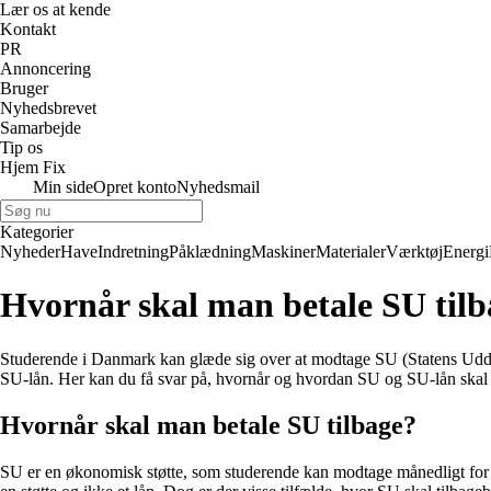
Lær os at kende
Kontakt
PR
Annoncering
Bruger
Nyhedsbrevet
Samarbejde
Tip os
Hjem Fix
Min side
Opret konto
Nyhedsmail
Kategorier
Nyheder
Have
Indretning
Påklædning
Maskiner
Materialer
Værktøj
Energi
Hvornår skal man betale SU til
Studerende i Danmark kan glæde sig over at modtage SU (Statens Uddann
SU-lån. Her kan du få svar på, hvornår og hvordan SU og SU-lån skal b
Hvornår skal man betale SU tilbage?
SU er en økonomisk støtte, som studerende kan modtage månedligt for at