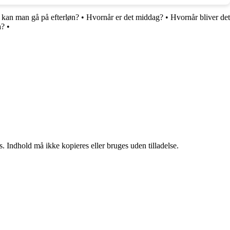
kan man gå på efterløn?
•
Hvornår er det middag?
•
Hvornår bliver det
na?
•
. Indhold må ikke kopieres eller bruges uden tilladelse.