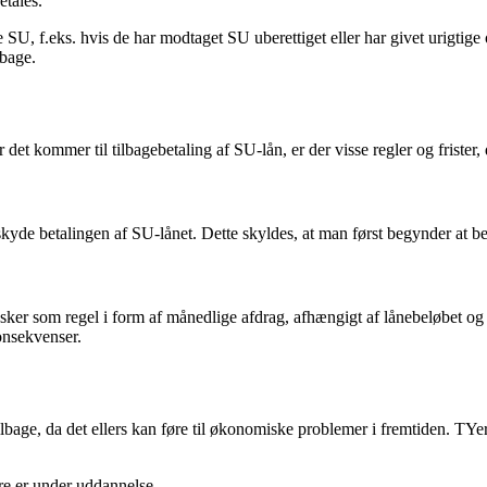
etales.
le SU, f.eks. hvis de har modtaget SU uberettiget eller har givet urigti
lbage.
r det kommer til tilbagebetaling af SU-lån, er der visse regler og frister,
de betalingen af SU-lånet. Dette skyldes, at man først begynder at bet
sker som regel i form af månedlige afdrag, afhængigt af lånebeløbet og 
konsekvenser.
lbage, da det ellers kan føre til økonomiske problemer i fremtiden. TYer 
re er under uddannelse.