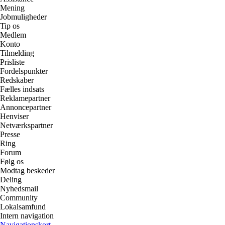
Mening
Jobmuligheder
Tip os
Medlem
Konto
Tilmelding
Prisliste
Fordelspunkter
Redskaber
Fælles indsats
Reklamepartner
Annoncepartner
Henviser
Netværkspartner
Presse
Ring
Forum
Følg os
Modtag beskeder
Deling
Nyhedsmail
Community
Lokalsamfund
Intern navigation
Navigationskort