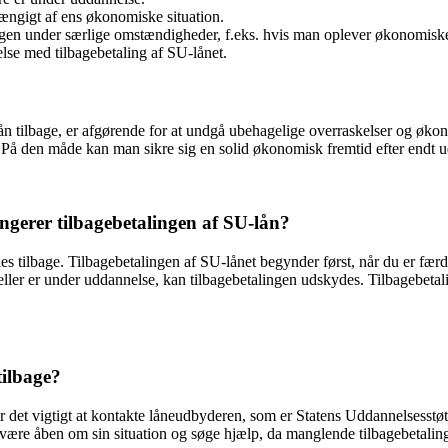
hængigt af ens økonomiske situation.
alingen under særlige omstændigheder, f.eks. hvis man oplever økonomisk
lse med tilbagebetaling af SU-lånet.
tilbage, er afgørende for at undgå ubehagelige overraskelser og økonomi
U. På den måde kan man sikre sig en solid økonomisk fremtid efter endt 
ngerer tilbagebetalingen af SU-lån?
s tilbage. Tilbagebetalingen af SU-lånet begynder først, når du er færd
e eller er under uddannelse, kan tilbagebetalingen udskydes. Tilbagebeta
tilbage?
er det vigtigt at kontakte låneudbyderen, som er Statens Uddannelsesstøt
at være åben om sin situation og søge hjælp, da manglende tilbagebetal