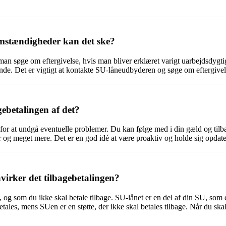
omstændigheder kan det ske?
kan man søge om eftergivelse, hvis man bliver erklæret varigt uarbejdsdy
nende. Det er vigtigt at kontakte SU-låneudbyderen og søge om eftergive
ebetalingen af det?
 det for at undgå eventuelle problemer. Du kan følge med i din gæld og 
r og meget mere. Det er en god idé at være proaktiv og holde sig opdat
irker det tilbagebetalingen?
g som du ikke skal betale tilbage. SU-lånet er en del af din SU, som du
les, mens SUen er en støtte, der ikke skal betales tilbage. Når du skal 