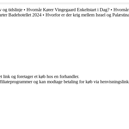
 og tidslinje
•
Hvornår Kører Vingegaard Enkeltstart i Dag?
•
Hvornår 
arter Badehotellet 2024
•
Hvorfor er der krig mellem Israel og Palæsti
t link og foretager et køb hos en forhandler.
affiliateprogrammer og kan modtage betaling for køb via henvisningslinks