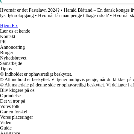
Hvornår er det Fastelavn 2024?
•
Harald Blåtand – En dansk konges liv
lyst før solopgang
•
Hvornår får man penge tilbage i skat?
•
Hvornår st
Hjem Fix
Lær os at kende
Kontakt
PR
Annoncering
Bruger
Nyhedsbrevet
Samarbejde
Tip os
© Indholdet er ophavsretligt beskyttet.
© Alt indhold er beskyttet. Vi tjener muligvis penge, når du klikker på e
© Alt materiale på denne side er ophavsretligt beskyttet. Vi deltager i 
Bliv klogere på os
Oprindelse
Det vi tror på
Vores folk
Gør en forskel
Vores placeringer
Viden
Guide
Assistance