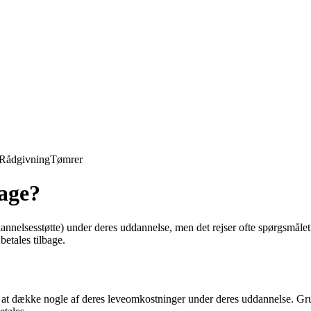
Rådgivning
Tømrer
bage?
elsesstøtte) under deres uddannelse, men det rejser ofte spørgsmålet 
etales tilbage.
 dække nogle af deres leveomkostninger under deres uddannelse. Grunden