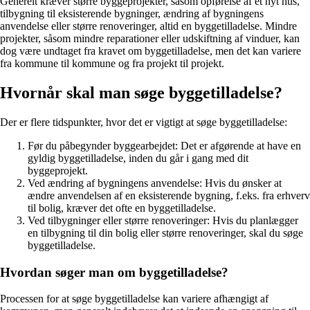
Generelt kræver større byggeprojekter, såsom opførelse af et nyt hus,
tilbygning til eksisterende bygninger, ændring af bygningens
anvendelse eller større renoveringer, altid en byggetilladelse. Mindre
projekter, såsom mindre reparationer eller udskiftning af vinduer, kan
dog være undtaget fra kravet om byggetilladelse, men det kan variere
fra kommune til kommune og fra projekt til projekt.
Hvornår skal man søge byggetilladelse?
Der er flere tidspunkter, hvor det er vigtigt at søge byggetilladelse:
Før du påbegynder byggearbejdet: Det er afgørende at have en
gyldig byggetilladelse, inden du går i gang med dit
byggeprojekt.
Ved ændring af bygningens anvendelse: Hvis du ønsker at
ændre anvendelsen af en eksisterende bygning, f.eks. fra erhverv
til bolig, kræver det ofte en byggetilladelse.
Ved tilbygninger eller større renoveringer: Hvis du planlægger
en tilbygning til din bolig eller større renoveringer, skal du søge
byggetilladelse.
Hvordan søger man om byggetilladelse?
Processen for at søge byggetilladelse kan variere afhængigt af