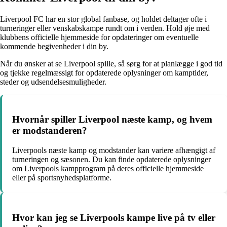
Liverpool FC har en stor global fanbase, og holdet deltager ofte i
turneringer eller venskabskampe rundt om i verden. Hold øje med
klubbens officielle hjemmeside for opdateringer om eventuelle
kommende begivenheder i din by.
Når du ønsker at se Liverpool spille, så sørg for at planlægge i god tid
og tjekke regelmæssigt for opdaterede oplysninger om kamptider,
steder og udsendelsesmuligheder.
Hvornår spiller Liverpool næste kamp, og hvem
er modstanderen?
Liverpools næste kamp og modstander kan variere afhængigt af
turneringen og sæsonen. Du kan finde opdaterede oplysninger
om Liverpools kampprogram på deres officielle hjemmeside
eller på sportsnyhedsplatforme.
Hvor kan jeg se Liverpools kampe live på tv eller