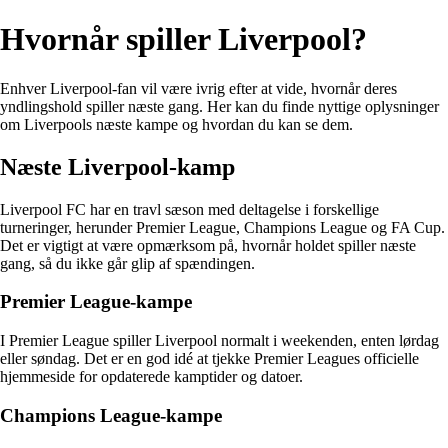
Hvornår spiller Liverpool?
Enhver Liverpool-fan vil være ivrig efter at vide, hvornår deres
yndlingshold spiller næste gang. Her kan du finde nyttige oplysninger
om Liverpools næste kampe og hvordan du kan se dem.
Næste Liverpool-kamp
Liverpool FC har en travl sæson med deltagelse i forskellige
turneringer, herunder Premier League, Champions League og FA Cup.
Det er vigtigt at være opmærksom på, hvornår holdet spiller næste
gang, så du ikke går glip af spændingen.
Premier League-kampe
I Premier League spiller Liverpool normalt i weekenden, enten lørdag
eller søndag. Det er en god idé at tjekke Premier Leagues officielle
hjemmeside for opdaterede kamptider og datoer.
Champions League-kampe