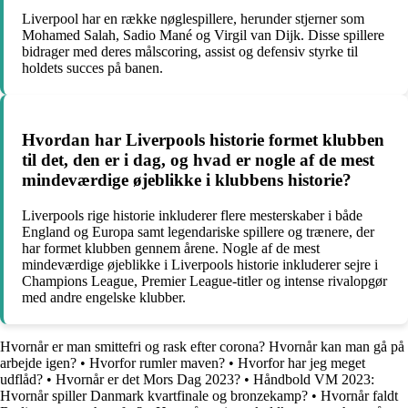
Liverpool har en række nøglespillere, herunder stjerner som
Mohamed Salah, Sadio Mané og Virgil van Dijk. Disse spillere
bidrager med deres målscoring, assist og defensiv styrke til
holdets succes på banen.
Hvordan har Liverpools historie formet klubben
til det, den er i dag, og hvad er nogle af de mest
mindeværdige øjeblikke i klubbens historie?
Liverpools rige historie inkluderer flere mesterskaber i både
England og Europa samt legendariske spillere og trænere, der
har formet klubben gennem årene. Nogle af de mest
mindeværdige øjeblikke i Liverpools historie inkluderer sejre i
Champions League, Premier League-titler og intense rivalopgør
med andre engelske klubber.
Hvornår er man smittefri og rask efter corona? Hvornår kan man gå på
arbejde igen?
•
Hvorfor rumler maven?
•
Hvorfor har jeg meget
udflåd?
•
Hvornår er det Mors Dag 2023?
•
Håndbold VM 2023:
Hvornår spiller Danmark kvartfinale og bronzekamp?
•
Hvornår faldt