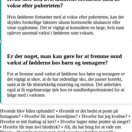
vokse efter puberteten?
Hvis fødderne fortsætter med at vokse efter puberteten, kan det
skyldes forskellige faktorer såsom hormonelle ubalancer eller
visse sygdomme. Det er vigtigt at konsultere en læge, hvis man
oplever unormal vækst i fødderne som voksen.
Er der noget, man kan gøre for at fremme sund
vækst af fødderne hos børn og teenagere?
For at fremme sund vækst af fødderne hos børn og teenagere er
det vigtigt at sikre, at de har ordentlige sko, der passer korrekt,
samt at de får tilstrækkelig ernæring og motion. Det anbefales
også at få regelmæssige tjek hos en sundhedsprofessionel for at
følge med i væksten.
Hvornår blev bilen opfundet?
•
Hvornår er det bedst at poste på
Instagram?
•
Hvorfor får man hovedpine?
•
Hvorfor har jeg kvalme?
•
Hvorfor er mit fradrag så lavt?
•
Hvorfor lugter mine prutter så meget?
•
Hvorfor får man lavt blodtryk?
•
Alt, du har brug for at vide om