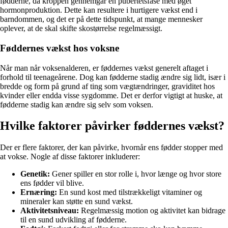
fødderne, da kroppen gennemgår en pubertetsfase med øget
hormonproduktion. Dette kan resultere i hurtigere vækst end i
barndommen, og det er på dette tidspunkt, at mange mennesker
oplever, at de skal skifte skostørrelse regelmæssigt.
Føddernes vækst hos voksne
Når man når voksenalderen, er føddernes vækst generelt aftaget i
forhold til teenageårene. Dog kan fødderne stadig ændre sig lidt, især i
bredde og form på grund af ting som vægtændringer, graviditet hos
kvinder eller endda visse sygdomme. Det er derfor vigtigt at huske, at
fødderne stadig kan ændre sig selv som voksen.
Hvilke faktorer påvirker føddernes vækst?
Der er flere faktorer, der kan påvirke, hvornår ens fødder stopper med
at vokse. Nogle af disse faktorer inkluderer:
Genetik:
Gener spiller en stor rolle i, hvor længe og hvor store
ens fødder vil blive.
Ernæring:
En sund kost med tilstrækkeligt vitaminer og
mineraler kan støtte en sund vækst.
Aktivitetsniveau:
Regelmæssig motion og aktivitet kan bidrage
til en sund udvikling af fødderne.