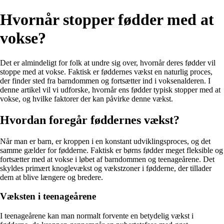
Hvornår stopper fødder med at
vokse?
Det er almindeligt for folk at undre sig over, hvornår deres fødder vil
stoppe med at vokse. Faktisk er føddernes vækst en naturlig proces,
der finder sted fra barndommen og fortsætter ind i voksenalderen. I
denne artikel vil vi udforske, hvornår ens fødder typisk stopper med at
vokse, og hvilke faktorer der kan påvirke denne vækst.
Hvordan foregår føddernes vækst?
Når man er barn, er kroppen i en konstant udviklingsproces, og det
samme gælder for fødderne. Faktisk er børns fødder meget fleksible og
fortsætter med at vokse i løbet af barndommen og teenageårene. Det
skyldes primært knoglevækst og vækstzoner i fødderne, der tillader
dem at blive længere og bredere.
Væksten i teenageårene
I teenageårene kan man normalt forvente en betydelig vækst i