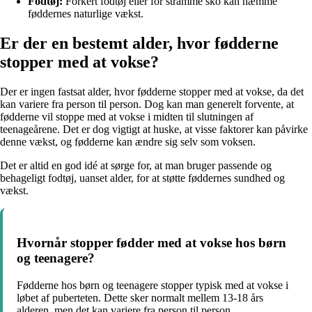
Fodtøj:
Forkert fodtøj eller for stramme sko kan hæmme
føddernes naturlige vækst.
Er der en bestemt alder, hvor fødderne
stopper med at vokse?
Der er ingen fastsat alder, hvor fødderne stopper med at vokse, da det
kan variere fra person til person. Dog kan man generelt forvente, at
fødderne vil stoppe med at vokse i midten til slutningen af
teenageårene. Det er dog vigtigt at huske, at visse faktorer kan påvirke
denne vækst, og fødderne kan ændre sig selv som voksen.
Det er altid en god idé at sørge for, at man bruger passende og
behageligt fodtøj, uanset alder, for at støtte føddernes sundhed og
vækst.
Hvornår stopper fødder med at vokse hos børn
og teenagere?
Fødderne hos børn og teenagere stopper typisk med at vokse i
løbet af puberteten. Dette sker normalt mellem 13-18 års
alderen, men det kan variere fra person til person.